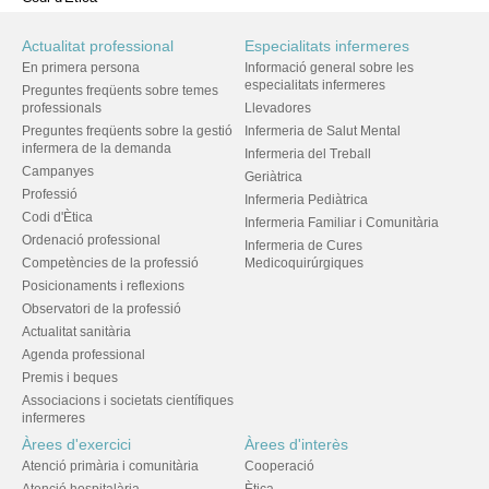
Actualitat professional
Especialitats infermeres
En primera persona
Informació general sobre les
especialitats infermeres
Preguntes freqüents sobre temes
professionals
Llevadores
Preguntes freqüents sobre la gestió
Infermeria de Salut Mental
infermera de la demanda
Infermeria del Treball
Campanyes
Geriàtrica
Professió
Infermeria Pediàtrica
Codi d'Ètica
Infermeria Familiar i Comunitària
Ordenació professional
Infermeria de Cures
Competències de la professió
Medicoquirúrgiques
Posicionaments i reflexions
Observatori de la professió
Actualitat sanitària
Agenda professional
Premis i beques
Associacions i societats científiques
infermeres
Àrees d'exercici
Àrees d'interès
Atenció primària i comunitària
Cooperació