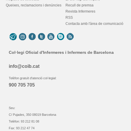
Queixes, reclamacions i denúncies
Recull de premsa
Revista Infermeres
RSS
Contacta amb l'àrea de comunicació
Col·legi Oficial d'Infermeres i Infermers de Barcelona
info@coib.cat
Telèfon gratuït d'atenció col·legial:
900 705 705
Seu:
C/ Pujades, 350 08019 Barcelona
Telèfon: 93 212 81 08
Fax: 93 212 47 74