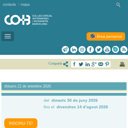
contacte
mapa
Àrea personal
Toggle
navigation
Compartir
dimarts 22 de setembre 2026
del
dimarts 30 de juny 2026
fins el
divendres 14 d’agost 2026
INSCRIU-TE!