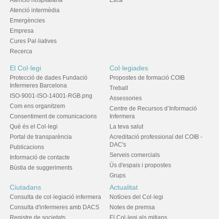
Atenció hospitalària
Ètica
Atenció intermèdia
Emergències
Empresa
Cures Pal·liatives
Recerca
El Col·legi
Col·legiades
Protecció de dades Fundació
Propostes de formació COIB
Infermeres Barcelona
Treball
ISO-9001-ISO-14001-RGB.png
Assessories
Com ens organitzem
Centre de Recursos d’Informació
Consentiment de comunicacions
Infermera
Què és el Col·legi
La teva salut
Portal de transparència
Acreditació professional del COIB -
DAC's
Publicacions
Serveis comercials
Informació de contacte
Ús d'espais i propostes
Bústia de suggeriments
Grups
Ciutadans
Actualitat
Consulta de col·legiació infermera
Notícies del Col·legi
Consulta d'infermeres amb DACS
Notes de premsa
Registre de societats
El Col·legi als mitjans