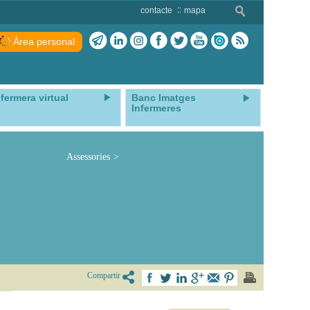
contacte
mapa
Àrea personal
nfermera virtual
Banc Imatges
Infermeres
Assessories
Compartir