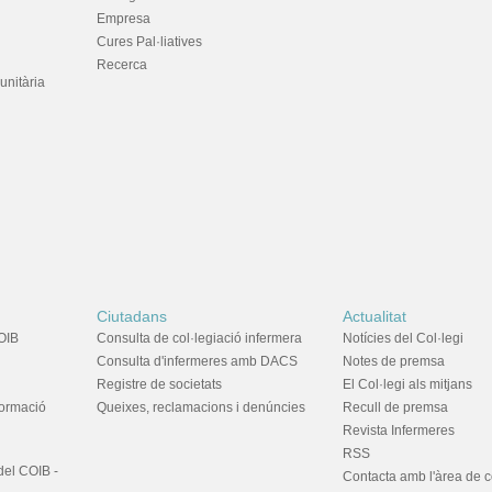
Empresa
Cures Pal·liatives
Recerca
unitària
Ciutadans
Actualitat
OIB
Consulta de col·legiació infermera
Notícies del Col·legi
Consulta d'infermeres amb DACS
Notes de premsa
Registre de societats
El Col·legi als mitjans
formació
Queixes, reclamacions i denúncies
Recull de premsa
Revista Infermeres
RSS
del COIB -
Contacta amb l'àrea de 