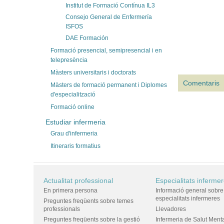
Institut de Formació Contínua IL3
Consejo General de Enfermería
ISFOS
DAE Formación
Formació presencial, semipresencial i en
telepresència
Màsters universitaris i doctorats
Comentaris
Màsters de formació permanent i Diplomes
d'especialització
Formació online
Estudiar infermeria
Grau d'infermeria
Itineraris formatius
Actualitat professional
Especialitats inferme
En primera persona
Informació general sobre
especialitats infermeres
Preguntes freqüents sobre temes
professionals
Llevadores
Preguntes freqüents sobre la gestió
Infermeria de Salut Ment