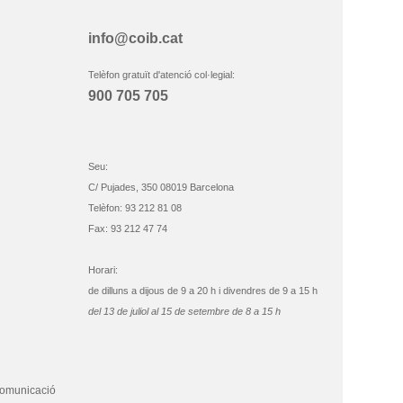
info@coib.cat
Telèfon gratuït d'atenció col·legial:
900 705 705
Seu:
C/ Pujades, 350 08019 Barcelona
Telèfon: 93 212 81 08
Fax: 93 212 47 74
Horari:
de dilluns a dijous de 9 a 20 h i divendres de 9 a 15 h
del 13 de juliol al 15 de setembre de 8 a 15 h
comunicació