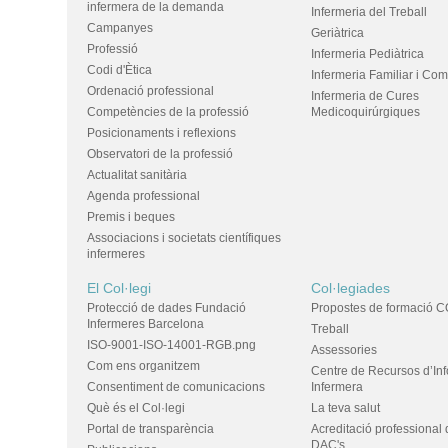
infermera de la demanda
Infermeria del Treball
Campanyes
Geriàtrica
Professió
Infermeria Pediàtrica
Codi d'Ètica
Infermeria Familiar i Com
Ordenació professional
Infermeria de Cures
Competències de la professió
Medicoquirúrgiques
Posicionaments i reflexions
Observatori de la professió
Actualitat sanitària
Agenda professional
Premis i beques
Associacions i societats científiques
infermeres
El Col·legi
Col·legiades
Protecció de dades Fundació
Propostes de formació C
Infermeres Barcelona
Treball
ISO-9001-ISO-14001-RGB.png
Assessories
Com ens organitzem
Centre de Recursos d’In
Consentiment de comunicacions
Infermera
Què és el Col·legi
La teva salut
Portal de transparència
Acreditació professional 
DAC's