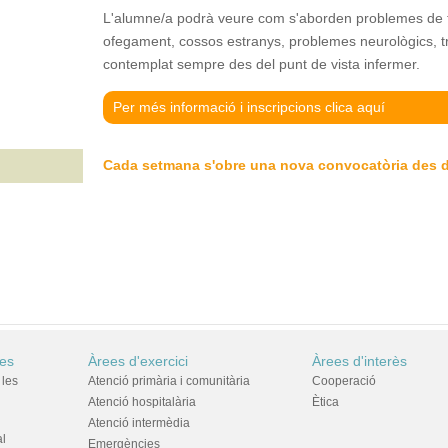
L'alumne/a podrà veure com s'aborden problemes de 
ofegament, cossos estranys, problemes neurològics, tra
contemplat sempre des del punt de vista infermer.
Per més informació i inscripcions clica aquí
Cada setmana s'obre una nova convocatòria des 
res
Àrees d'exercici
Àrees d'interès
 les
Atenció primària i comunitària
Cooperació
Atenció hospitalària
Ètica
Atenció intermèdia
al
Emergències