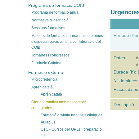
Programa de formació COIB
Urgències
Programa de formació anual
Normativa d'inscripció
Sessions formatives
Període d'ins
Màsters de formació permanent i diplomes
d'especialització amb la col·laboració del
COIB
Jornades i congressos
Dates:
d
Fundació Galatea
d
Durada (h):
Formació externa
Microcredencial
Nº de places
Aprèn català
Places dispo
Aprèn català
Oferta formativa amb descompte
Descripció
col·legiades
Formació gratuïta habilitats clíniques
Aulaplus
CTO - Cursos per OPEs i preparació
IIR