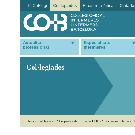
El Col·legi
Col·legiades
Finestreta única
Ciutada
Actualitat
Especialitats
professional
infermeres
Col·legiades
/
/
/
/
Inici
Col·legiades
Propostes de formació COIB
Formació externa
O