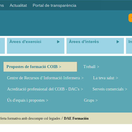
ns
Actualitat
Portal de transparència
Àrees d'exercici
Àrees d'interès
I
Propostes de formació COIB
Treball
Centre de Recursos d’Informació Infermera
La teva salut
Acreditació professional del COIB - DAC's
Serveis comercials
Ús d'espais i propostes
Grups
/
ferta formativa amb descompte col·legiades
DAE Formación