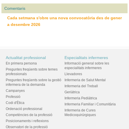
Comentaris
Cada setmana s'obre una nova convocatòria des de gener
a desembre 2026
Actualitat professional
Especialitats infermeres
En primera persona
Informació general sobre les
especialitats infermeres
Preguntes freqüents sobre temes
professionals
Llevadores
Preguntes freqüents sobre la gestió
Infermeria de Salut Mental
infermera de la demanda
Infermeria del Treball
Campanyes
Geriàtrica
Professió
Infermeria Pediàtrica
Codi d'Ètica
Infermeria Familiar i Comunitària
Ordenació professional
Infermeria de Cures
Competències de la professió
Medicoquirúrgiques
Posicionaments i reflexions
Observatori de la professió