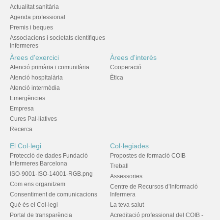
Actualitat sanitària
Agenda professional
Premis i beques
Associacions i societats científiques
infermeres
Àrees d'exercici
Àrees d'interès
Atenció primària i comunitària
Cooperació
Atenció hospitalària
Ètica
Atenció intermèdia
Emergències
Empresa
Cures Pal·liatives
Recerca
El Col·legi
Col·legiades
Protecció de dades Fundació
Propostes de formació COIB
Infermeres Barcelona
Treball
ISO-9001-ISO-14001-RGB.png
Assessories
Com ens organitzem
Centre de Recursos d’Informació
Consentiment de comunicacions
Infermera
Què és el Col·legi
La teva salut
Portal de transparència
Acreditació professional del COIB -