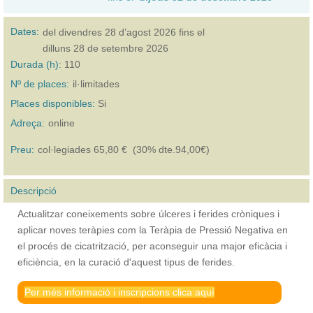
Dates:
del
divendres 28 d’agost 2026
fins el
dilluns 28 de setembre 2026
Durada (h):
110
Nº de places:
il·limitades
Places disponibles:
Si
Adreça:
online
Preu:
col·legiades 65,80 € (30% dte.94,00€)
Descripció
Actualitzar coneixements sobre úlceres i ferides cròniques i
aplicar noves teràpies com la Teràpia de Pressió Negativa en
el procés de cicatrització, per aconseguir una major eficàcia i
eficiència, en la curació d'aquest tipus de ferides.
Per més informació i inscripcions clica aquí