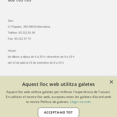
900 705 705
Seu:
C/ Pujades, 350 08019 Barcelona
Telèfon: 93 212 81 08
Fax: 93 212 47 74
Horari:
de dilluns a dijous de 9 a 20 h i divendres de 9 a 15 h
del 13 de juliol al 15 de setembre de 8 a 15 h
×
Aquest lloc web utilitza galetes
© Col·legi Oficial Infermeres i Infermers de Barcelona
Aquest lloc web utilitza galetes per millorar l'experiència de l'usuari.
Criteris de privacitat
Política de cookies
Avís legal
En utilitzar el nostre lloc web, accepteu totes les galetes d’acord amb
Política de protecció de dades
Política de qualitat
la nostra Política de galetes.
Llegir-ne més
Canal de denúncies
Desenvolupat amb Softeng Portal Builder
ACCEPTA-HO TOT