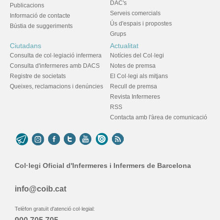
DAC's
Publicacions
Serveis comercials
Informació de contacte
Ús d'espais i propostes
Bústia de suggeriments
Grups
Ciutadans
Actualitat
Consulta de col·legiació infermera
Notícies del Col·legi
Consulta d'infermeres amb DACS
Notes de premsa
Registre de societats
El Col·legi als mitjans
Queixes, reclamacions i denúncies
Recull de premsa
Revista Infermeres
RSS
Contacta amb l'àrea de comunicació
Col·legi Oficial d'Infermeres i Infermers de Barcelona
info@coib.cat
Telèfon gratuït d'atenció col·legial: