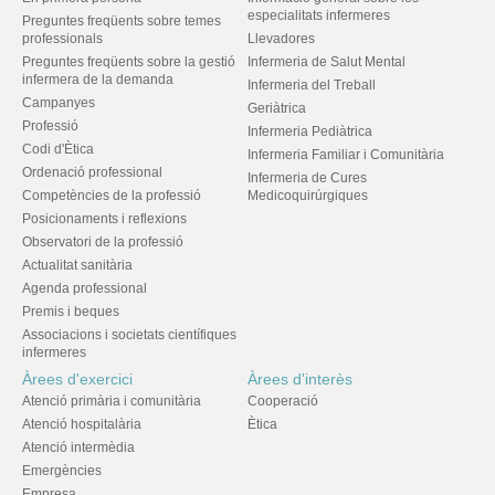
especialitats infermeres
Preguntes freqüents sobre temes
professionals
Llevadores
Preguntes freqüents sobre la gestió
Infermeria de Salut Mental
infermera de la demanda
Infermeria del Treball
Campanyes
Geriàtrica
Professió
Infermeria Pediàtrica
Codi d'Ètica
Infermeria Familiar i Comunitària
Ordenació professional
Infermeria de Cures
Competències de la professió
Medicoquirúrgiques
Posicionaments i reflexions
Observatori de la professió
Actualitat sanitària
Agenda professional
Premis i beques
Associacions i societats científiques
infermeres
Àrees d'exercici
Àrees d'interès
Atenció primària i comunitària
Cooperació
Atenció hospitalària
Ètica
Atenció intermèdia
Emergències
Empresa