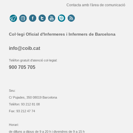
Contacta amb l'àrea de comunicació
Col·legi Oficial d'Infermeres i Infermers de Barcelona
info@coib.cat
Telèfon gratuït d'atenció col·legial:
900 705 705
Seu:
C/ Pujades, 350 08019 Barcelona
Telèfon: 93 212 81 08
Fax: 93 212 47 74
Horari:
de dilluns a dijous de 9 a 20 h i divendres de 9 a 15 h