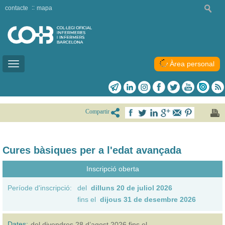
contacte
mapa
Àrea personal
Toggle
navigation
Compartir
Cures bàsiques per a l'edat avançada
Inscripció oberta
Període d'inscripció:
del
dilluns 20 de juliol 2026
fins el
dijous 31 de desembre 2026
Dates:
del
divendres 28 d’agost 2026
fins el