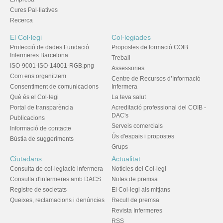
Cures Pal·liatives
Recerca
El Col·legi
Col·legiades
Protecció de dades Fundació
Propostes de formació COIB
Infermeres Barcelona
Treball
ISO-9001-ISO-14001-RGB.png
Assessories
Com ens organitzem
Centre de Recursos d’Informació
Consentiment de comunicacions
Infermera
Què és el Col·legi
La teva salut
Portal de transparència
Acreditació professional del COIB -
DAC's
Publicacions
Serveis comercials
Informació de contacte
Ús d'espais i propostes
Bústia de suggeriments
Grups
Ciutadans
Actualitat
Consulta de col·legiació infermera
Notícies del Col·legi
Consulta d'infermeres amb DACS
Notes de premsa
Registre de societats
El Col·legi als mitjans
Queixes, reclamacions i denúncies
Recull de premsa
Revista Infermeres
RSS