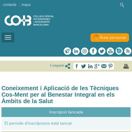
contacte
mapa
Àrea personal
Toggle
navigation
Compartir
Coneixement i Aplicació de les Tècniques
Cos-Ment per al Benestar Integral en els
Àmbits de la Salut
Inscripció tancada
El període d'inscripcions està tancat.