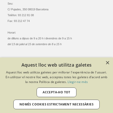
Seu:
C/ Pujades, 350 08019 Barcelona
Telèfon: 93 212 81 08
Fax: 93 212 47 74
Horari:
de dilluns a dijous de 9 a 20 h i divendres de 9 a 15 h
del 13 de juliol al 15 de setembre de 8 a 15 h
×
Aquest lloc web utilitza galetes
© Col·legi Oficial Infermeres i Infermers de Barcelona
Aquest lloc web utilitza galetes per millorar l'experiència de l'usuari.
Criteris de privacitat
Política de cookies
Avís legal
En utilitzar el nostre lloc web, accepteu totes les galetes d’acord amb
Política de protecció de dades
Política de qualitat
la nostra Política de galetes.
Llegir-ne més
Canal de denúncies
Desenvolupat amb Softeng Portal Builder
ACCEPTA-HO TOT
NOMÉS COOKIES ESTRICTAMENT NECESSÀRIES