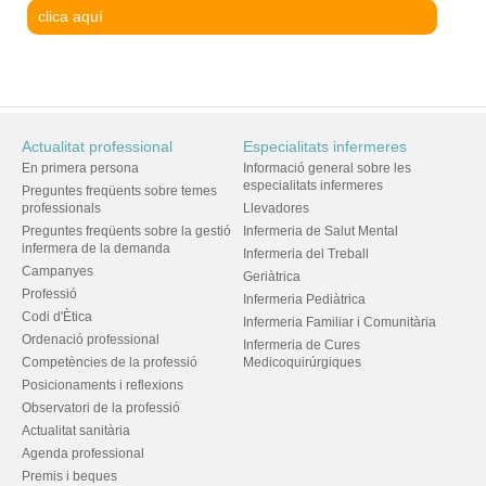
clica aquí
Actualitat professional
Especialitats infermeres
En primera persona
Informació general sobre les
especialitats infermeres
Preguntes freqüents sobre temes
professionals
Llevadores
Preguntes freqüents sobre la gestió
Infermeria de Salut Mental
infermera de la demanda
Infermeria del Treball
Campanyes
Geriàtrica
Professió
Infermeria Pediàtrica
Codi d'Ètica
Infermeria Familiar i Comunitària
Ordenació professional
Infermeria de Cures
Competències de la professió
Medicoquirúrgiques
Posicionaments i reflexions
Observatori de la professió
Actualitat sanitària
Agenda professional
Premis i beques