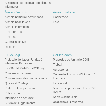
Associacions i societats científiques
infermeres
Àrees d'exercici
Àrees d'interès
Atenció primària i comunitària
Cooperació
Atenció hospitalària
Ètica
Atenció intermèdia
Emergències
Empresa
Cures Pal·liatives
Recerca
El Col·legi
Col·legiades
Protecció de dades Fundació
Propostes de formació COIB
Infermeres Barcelona
Treball
ISO-9001-ISO-14001-RGB.png
Assessories
Com ens organitzem
Centre de Recursos d’Informació
Consentiment de comunicacions
Infermera
Què és el Col·legi
La teva salut
Portal de transparència
Acreditació professional del COIB -
DAC's
Publicacions
Serveis comercials
Informació de contacte
Ús d'espais i propostes
Bústia de suggeriments