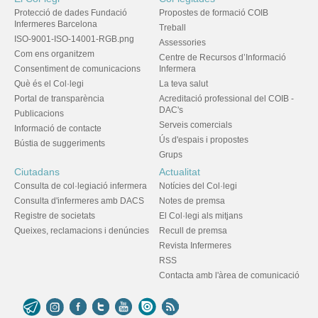
Protecció de dades Fundació
Propostes de formació COIB
Infermeres Barcelona
Treball
ISO-9001-ISO-14001-RGB.png
Assessories
Com ens organitzem
Centre de Recursos d’Informació
Consentiment de comunicacions
Infermera
Què és el Col·legi
La teva salut
Portal de transparència
Acreditació professional del COIB -
DAC's
Publicacions
Serveis comercials
Informació de contacte
Ús d'espais i propostes
Bústia de suggeriments
Grups
Ciutadans
Actualitat
Consulta de col·legiació infermera
Notícies del Col·legi
Consulta d'infermeres amb DACS
Notes de premsa
Registre de societats
El Col·legi als mitjans
Queixes, reclamacions i denúncies
Recull de premsa
Revista Infermeres
RSS
Contacta amb l'àrea de comunicació