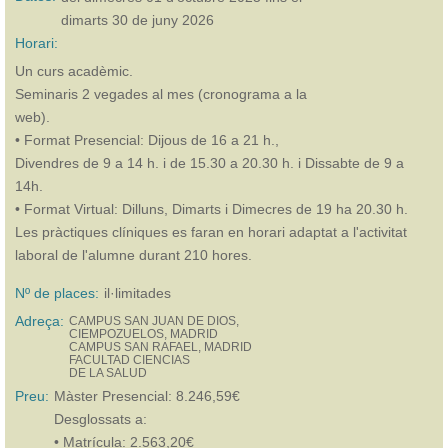
dimarts 30 de juny 2026
Horari:
Un curs acadèmic.
Seminaris 2 vegades al mes (cronograma a la
web).
• Format Presencial: Dijous de 16 a 21 h.,
Divendres de 9 a 14 h. i de 15.30 a 20.30 h. i Dissabte de 9 a
14h.
• Format Virtual: Dilluns, Dimarts i Dimecres de 19 ha 20.30 h.
Les pràctiques clíniques es faran en horari adaptat a l'activitat
laboral de l'alumne durant 210 hores.
Nº de places:
il·limitades
Adreça:
CAMPUS SAN JUAN DE DIOS,
CIEMPOZUELOS, MADRID
CAMPUS SAN RAFAEL, MADRID
FACULTAD CIENCIAS
DE LA SALUD
Preu:
Màster Presencial: 8.246,59€
Desglossats a:
• Matrícula: 2.563,20€