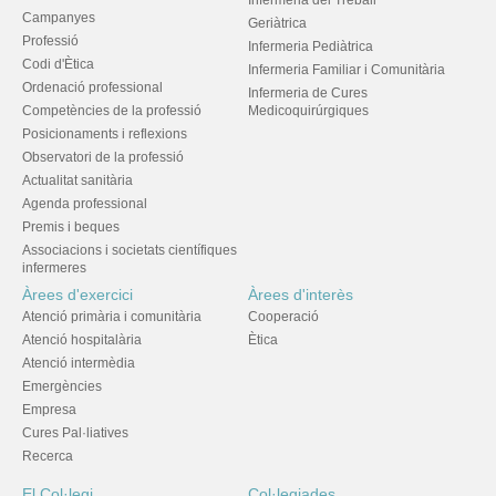
Infermeria del Treball
Campanyes
Geriàtrica
Professió
Infermeria Pediàtrica
Codi d'Ètica
Infermeria Familiar i Comunitària
Ordenació professional
Infermeria de Cures
Competències de la professió
Medicoquirúrgiques
Posicionaments i reflexions
Observatori de la professió
Actualitat sanitària
Agenda professional
Premis i beques
Associacions i societats científiques
infermeres
Àrees d'exercici
Àrees d'interès
Atenció primària i comunitària
Cooperació
Atenció hospitalària
Ètica
Atenció intermèdia
Emergències
Empresa
Cures Pal·liatives
Recerca
El Col·legi
Col·legiades