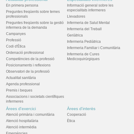
En primera persona
Informació general sobre les
especialitats infermeres
Preguntes freqüents sobre temes
professionals
Llevadores
Preguntes freqüents sobre la gestió
Infermeria de Salut Mental
infermera de la demanda
Infermeria del Treball
Campanyes
Geriàtrica
Professió
Infermeria Pediàtrica
Codi d'Ètica
Infermeria Familiar i Comunitària
Ordenació professional
Infermeria de Cures
Competències de la professió
Medicoquirúrgiques
Posicionaments i reflexions
Observatori de la professió
Actualitat sanitària
Agenda professional
Premis i beques
Associacions i societats científiques
infermeres
Àrees d'exercici
Àrees d'interès
Atenció primària i comunitària
Cooperació
Atenció hospitalària
Ètica
Atenció intermèdia
Emergències