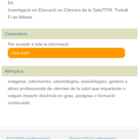
E4:
Investigació en Educació en Ciències de la SalutTFM: Treball
Fi de Màster
Comentaris
Per accedir a tota la informació
clica aquí
Adreçat a
metge/es, infermer/es, odontòleg/es, kinesiòleg/es, gestors o
altres professionals de ciències de la salut que imparteixin o
vulguin impartir docència en grau, postgrau o formació
continuada.
Actualitat professional
Especialitats infermeres