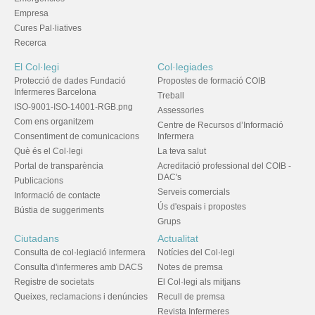
Empresa
Cures Pal·liatives
Recerca
El Col·legi
Col·legiades
Protecció de dades Fundació
Propostes de formació COIB
Infermeres Barcelona
Treball
ISO-9001-ISO-14001-RGB.png
Assessories
Com ens organitzem
Centre de Recursos d’Informació
Consentiment de comunicacions
Infermera
Què és el Col·legi
La teva salut
Portal de transparència
Acreditació professional del COIB -
DAC's
Publicacions
Serveis comercials
Informació de contacte
Ús d'espais i propostes
Bústia de suggeriments
Grups
Ciutadans
Actualitat
Consulta de col·legiació infermera
Notícies del Col·legi
Consulta d'infermeres amb DACS
Notes de premsa
Registre de societats
El Col·legi als mitjans
Queixes, reclamacions i denúncies
Recull de premsa
Revista Infermeres