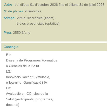
Dates:
del
dijous 01 d’octubre 2026
fins el
dilluns 31 de juliol 2028
Nº de places:
il·limitades
Adreça:
Virtual sincrònica (zoom)
2 dies presencials (optatius)
Preu:
2550 €/any
Contingut
E1:
Disseny de Programes Formatius
a Ciències de la Salut
E2:
Innovació Docent: Simulació,
e-learning, Gamificació i IA
E3:
Avaluació en Ciències de la
Salut (participants, programes,
docents)