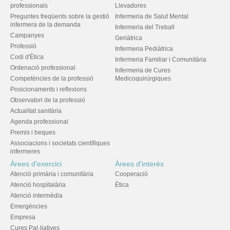
professionals
Llevadores
Preguntes freqüents sobre la gestió
Infermeria de Salut Mental
infermera de la demanda
Infermeria del Treball
Campanyes
Geriàtrica
Professió
Infermeria Pediàtrica
Codi d'Ètica
Infermeria Familiar i Comunitària
Ordenació professional
Infermeria de Cures
Competències de la professió
Medicoquirúrgiques
Posicionaments i reflexions
Observatori de la professió
Actualitat sanitària
Agenda professional
Premis i beques
Associacions i societats científiques
infermeres
Àrees d'exercici
Àrees d'interès
Atenció primària i comunitària
Cooperació
Atenció hospitalària
Ètica
Atenció intermèdia
Emergències
Empresa
Cures Pal·liatives