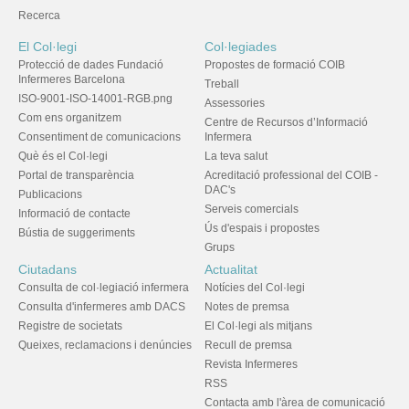
Recerca
El Col·legi
Col·legiades
Protecció de dades Fundació
Propostes de formació COIB
Infermeres Barcelona
Treball
ISO-9001-ISO-14001-RGB.png
Assessories
Com ens organitzem
Centre de Recursos d’Informació
Consentiment de comunicacions
Infermera
Què és el Col·legi
La teva salut
Portal de transparència
Acreditació professional del COIB -
DAC's
Publicacions
Serveis comercials
Informació de contacte
Ús d'espais i propostes
Bústia de suggeriments
Grups
Ciutadans
Actualitat
Consulta de col·legiació infermera
Notícies del Col·legi
Consulta d'infermeres amb DACS
Notes de premsa
Registre de societats
El Col·legi als mitjans
Queixes, reclamacions i denúncies
Recull de premsa
Revista Infermeres
RSS
Contacta amb l'àrea de comunicació