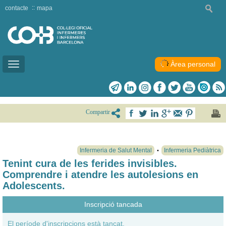
contacte
mapa
Àrea personal
Toggle
navigation
Compartir
Infermeria de Salut Mental
Infermeria Pediàtrica
Tenint cura de les ferides invisibles.
Comprendre i atendre les autolesions en
Adolescents.
Inscripció tancada
El període d'inscripcions està tancat.