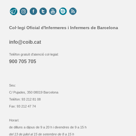
Col·legi Oficial d'Infermeres i Infermers de Barcelona
info@coib.cat
Telèfon gratuït d'atenció col·legial:
900 705 705
Seu:
C/ Pujades, 350 08019 Barcelona
Telèfon: 93 212 81 08
Fax: 93 212 47 74
Horari:
de dilluns a dijous de 9 a 20 h i divendres de 9 a 15 h
del 13 de juliol al 15 de setembre de 8 a 15 h