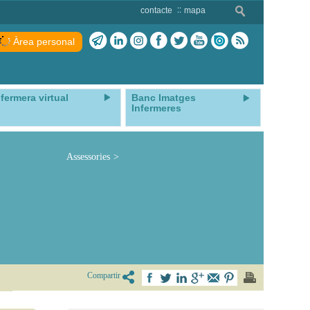
contacte
mapa
Àrea personal
nfermera virtual
Banc Imatges
Infermeres
Assessories
Compartir