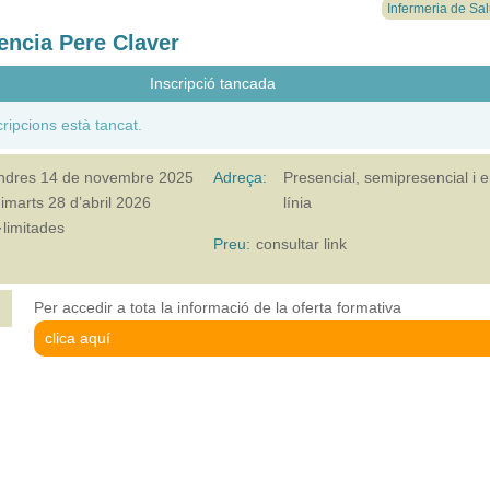
Infermeria de Sal
cencia Pere Claver
Inscripció tancada
cripcions està tancat.
ndres 14 de novembre 2025
Adreça:
Presencial, semipresencial i 
imarts 28 d’abril 2026
línia
l·limitades
Preu:
consultar link
Per accedir a tota la informació de la oferta formativa
clica aquí