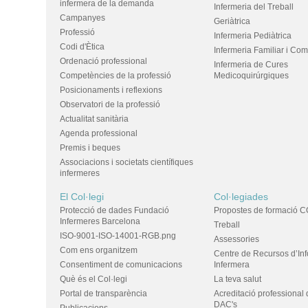
infermera de la demanda
Infermeria del Treball
Campanyes
Geriàtrica
Professió
Infermeria Pediàtrica
Codi d'Ètica
Infermeria Familiar i Com
Ordenació professional
Infermeria de Cures
Competències de la professió
Medicoquirúrgiques
Posicionaments i reflexions
Observatori de la professió
Actualitat sanitària
Agenda professional
Premis i beques
Associacions i societats científiques
infermeres
El Col·legi
Col·legiades
Protecció de dades Fundació
Propostes de formació C
Infermeres Barcelona
Treball
ISO-9001-ISO-14001-RGB.png
Assessories
Com ens organitzem
Centre de Recursos d’In
Consentiment de comunicacions
Infermera
Què és el Col·legi
La teva salut
Portal de transparència
Acreditació professional 
DAC's