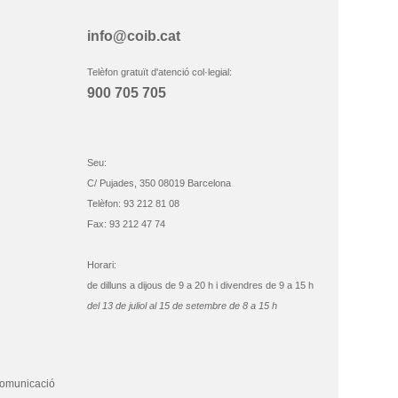
info@coib.cat
Telèfon gratuït d'atenció col·legial:
900 705 705
Seu:
C/ Pujades, 350 08019 Barcelona
Telèfon: 93 212 81 08
Fax: 93 212 47 74
Horari:
de dilluns a dijous de 9 a 20 h i divendres de 9 a 15 h
del 13 de juliol al 15 de setembre de 8 a 15 h
comunicació