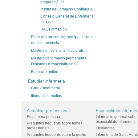
preparació IIR
Institut de Formació Contínua IL3
Consejo General de Enfermería
ISFOS
DAE Formación
Formació presencial, semipresencial i
en telepresència
Màsters universitaris i doctorats
Màsters de formació permanent i
Diplomes d'especialització
Formació online
Estudiar infermeria
Grau d'infermeria
Itineraris formatius
Actualitat professional
Especialitats inferme
En primera persona
Informació general sobre
especialitats infermeres
Preguntes freqüents sobre temes
professionals
Llevadores
Preguntes freqüents sobre la gestió
Infermeria de Salut Ment