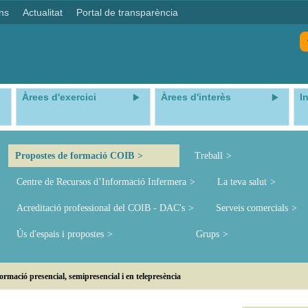
ns
Actualitat
Portal de transparència
Àrees d'exercici
Àrees d'interès
I
Propostes de formació COIB
Treball
Centre de Recursos d’Informació Infermera
La teva salut
Acreditació professional del COIB - DAC's
Serveis comercials
Ús d'espais i propostes
Grups
ormació presencial, semipresencial i en telepresència