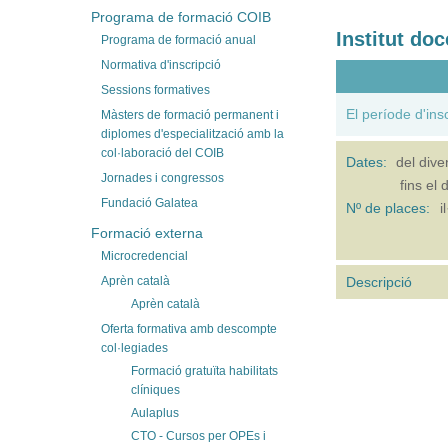
Programa de formació COIB
Institut do
Programa de formació anual
Normativa d'inscripció
Sessions formatives
El període d'ins
Màsters de formació permanent i
diplomes d'especialització amb la
col·laboració del COIB
Dates:
del
dive
Jornades i congressos
fins el
d
Fundació Galatea
Nº de places:
i
Formació externa
Microcredencial
Aprèn català
Descripció
Aprèn català
Oferta formativa amb descompte
col·legiades
Formació gratuïta habilitats
clíniques
Aulaplus
CTO - Cursos per OPEs i