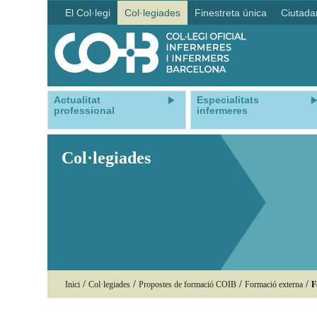
El Col·legi
Col·legiades
Finestreta única
Ciutada
Actualitat
Especialitats
professional
infermeres
Col·legiades
/
/
/
/
Inici
Col·legiades
Propostes de formació COIB
Formació externa
F