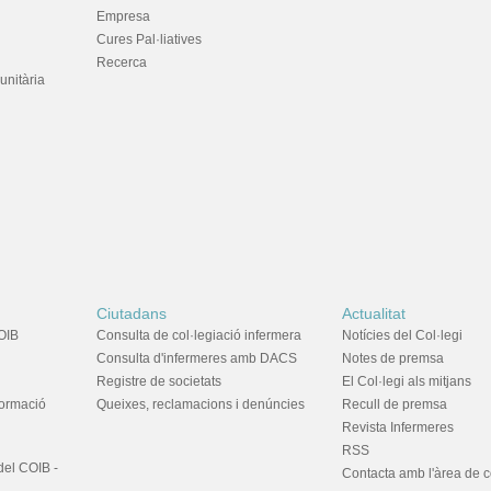
Empresa
Cures Pal·liatives
Recerca
unitària
Ciutadans
Actualitat
OIB
Consulta de col·legiació infermera
Notícies del Col·legi
Consulta d'infermeres amb DACS
Notes de premsa
Registre de societats
El Col·legi als mitjans
formació
Queixes, reclamacions i denúncies
Recull de premsa
Revista Infermeres
RSS
del COIB -
Contacta amb l'àrea de 