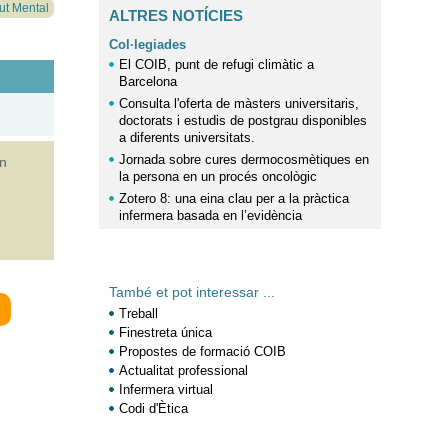
ut Mental
ALTRES NOTÍCIES
Col·legiades
El COIB, punt de refugi climàtic a
Barcelona
Consulta l'oferta de màsters universitaris,
doctorats i estudis de postgrau disponibles
a diferents universitats.
Jornada sobre cures dermocosmètiques en
en
la persona en un procés oncològic
Zotero 8: una eina clau per a la pràctica
infermera basada en l’evidència
També et pot interessar ...
Treball
Finestreta única
Propostes de formació COIB
Actualitat professional
Infermera virtual
Codi d'Ètica