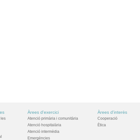
res
Àrees d'exercici
Àrees d'interès
 les
Atenció primària i comunitària
Cooperació
Atenció hospitalària
Ètica
Atenció intermèdia
al
Emergències