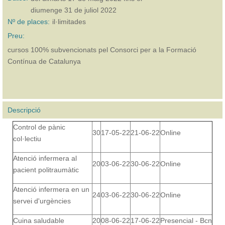
diumenge 31 de juliol 2022
Nº de places:
il·limitades
Preu:
cursos 100% subvencionats pel Consorci per a la Formació
Contínua de Catalunya
Descripció
Control de pànic
30
17-05-22
21-06-22
Online
col·lectiu
Atenció infermera al
20
03-06-22
30-06-22
Online
pacient politraumàtic
Atenció infermera en un
24
03-06-22
30-06-22
Online
servei d'urgències
Cuina saludable
20
08-06-22
17-06-22
Presencial - Bcn