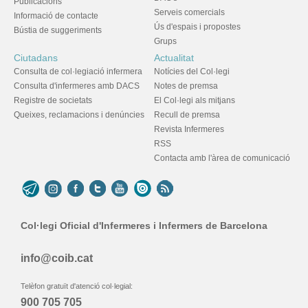
Publicacions
Serveis comercials
Informació de contacte
Ús d'espais i propostes
Bústia de suggeriments
Grups
Ciutadans
Actualitat
Consulta de col·legiació infermera
Notícies del Col·legi
Consulta d'infermeres amb DACS
Notes de premsa
Registre de societats
El Col·legi als mitjans
Queixes, reclamacions i denúncies
Recull de premsa
Revista Infermeres
RSS
Contacta amb l'àrea de comunicació
Col·legi Oficial d'Infermeres i Infermers de Barcelona
info@coib.cat
Telèfon gratuït d'atenció col·legial:
900 705 705