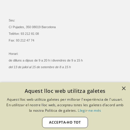
Seu:
C/ Pujades, 350 08019 Barcelona
Telèfon: 93 212 81 08
Fax: 93 212 47 74
Horari:
de dilluns a dijous de 9 a 20 h i divendres de 9 a 15 h
del 13 de juliol al 15 de setembre de 8 a 15 h
×
Aquest lloc web utilitza galetes
© Col·legi Oficial Infermeres i Infermers de Barcelona
Aquest lloc web utilitza galetes per millorar l'experiència de l'usuari.
Criteris de privacitat
Política de cookies
Avís legal
En utilitzar el nostre lloc web, accepteu totes les galetes d’acord amb
Política de protecció de dades
Política de qualitat
la nostra Política de galetes.
Llegir-ne més
Canal de denúncies
Desenvolupat amb Softeng Portal Builder
ACCEPTA-HO TOT