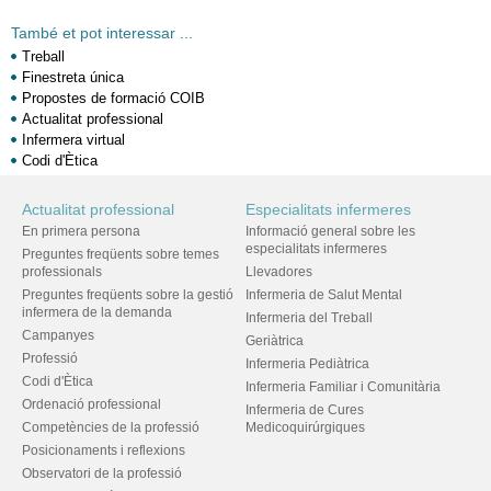
També et pot interessar ...
Treball
Finestreta única
Propostes de formació COIB
Actualitat professional
Infermera virtual
Codi d'Ètica
Actualitat professional
Especialitats infermeres
En primera persona
Informació general sobre les
especialitats infermeres
Preguntes freqüents sobre temes
professionals
Llevadores
Preguntes freqüents sobre la gestió
Infermeria de Salut Mental
infermera de la demanda
Infermeria del Treball
Campanyes
Geriàtrica
Professió
Infermeria Pediàtrica
Codi d'Ètica
Infermeria Familiar i Comunitària
Ordenació professional
Infermeria de Cures
Competències de la professió
Medicoquirúrgiques
Posicionaments i reflexions
Observatori de la professió