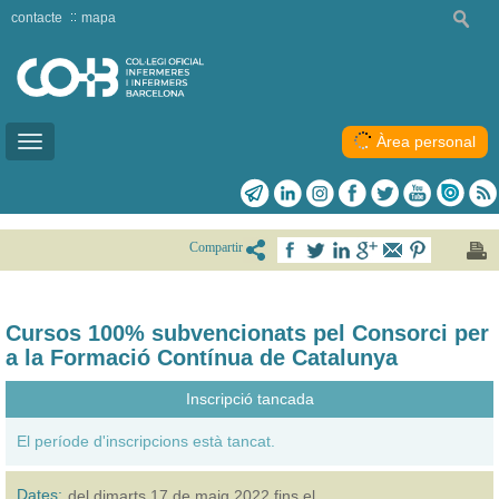
contacte
mapa
Àrea personal
Toggle
navigation
Compartir
Cursos 100% subvencionats pel Consorci per
a la Formació Contínua de Catalunya
Inscripció tancada
El període d'inscripcions està tancat.
Dates:
del
dimarts 17 de maig 2022
fins el