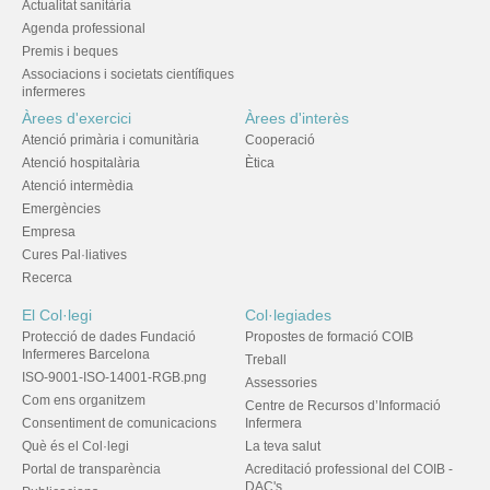
Actualitat sanitària
Agenda professional
Premis i beques
Associacions i societats científiques
infermeres
Àrees d'exercici
Àrees d'interès
Atenció primària i comunitària
Cooperació
Atenció hospitalària
Ètica
Atenció intermèdia
Emergències
Empresa
Cures Pal·liatives
Recerca
El Col·legi
Col·legiades
Protecció de dades Fundació
Propostes de formació COIB
Infermeres Barcelona
Treball
ISO-9001-ISO-14001-RGB.png
Assessories
Com ens organitzem
Centre de Recursos d’Informació
Consentiment de comunicacions
Infermera
Què és el Col·legi
La teva salut
Portal de transparència
Acreditació professional del COIB -
DAC's