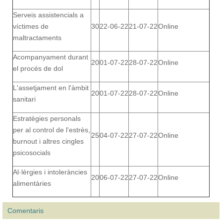
Serveis assistencials a
víctimes de
30
22-06-22
21-07-22
Online
maltractaments
Acompanyament durant
20
01-07-22
28-07-22
Online
el procés de dol
L'assetjament en l'àmbit
20
01-07-22
28-07-22
Online
sanitari
Estratègies personals
per al control de l'estrès,
25
04-07-22
27-07-22
Online
burnout i altres cingles
psicosocials
Al·lèrgies i intoleràncies
20
06-07-22
27-07-22
Online
alimentàries
Comentaris