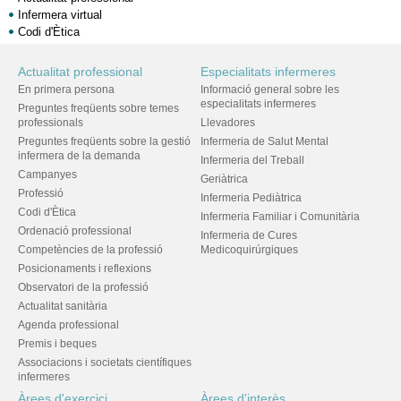
Infermera virtual
Codi d'Ètica
Actualitat professional
Especialitats infermeres
En primera persona
Informació general sobre les
especialitats infermeres
Preguntes freqüents sobre temes
professionals
Llevadores
Preguntes freqüents sobre la gestió
Infermeria de Salut Mental
infermera de la demanda
Infermeria del Treball
Campanyes
Geriàtrica
Professió
Infermeria Pediàtrica
Codi d'Ètica
Infermeria Familiar i Comunitària
Ordenació professional
Infermeria de Cures
Competències de la professió
Medicoquirúrgiques
Posicionaments i reflexions
Observatori de la professió
Actualitat sanitària
Agenda professional
Premis i beques
Associacions i societats científiques
infermeres
Àrees d'exercici
Àrees d'interès