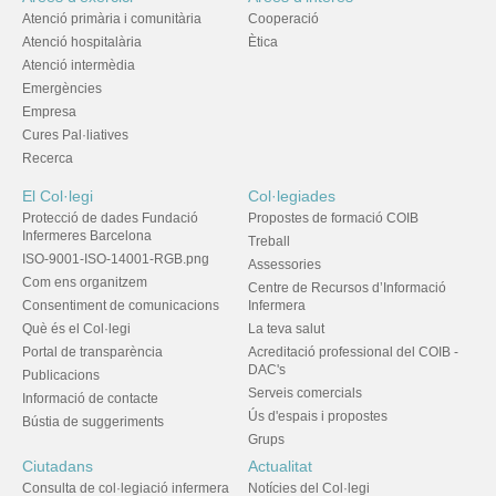
Atenció primària i comunitària
Cooperació
Atenció hospitalària
Ètica
Atenció intermèdia
Emergències
Empresa
Cures Pal·liatives
Recerca
El Col·legi
Col·legiades
Protecció de dades Fundació
Propostes de formació COIB
Infermeres Barcelona
Treball
ISO-9001-ISO-14001-RGB.png
Assessories
Com ens organitzem
Centre de Recursos d’Informació
Consentiment de comunicacions
Infermera
Què és el Col·legi
La teva salut
Portal de transparència
Acreditació professional del COIB -
DAC's
Publicacions
Serveis comercials
Informació de contacte
Ús d'espais i propostes
Bústia de suggeriments
Grups
Ciutadans
Actualitat
Consulta de col·legiació infermera
Notícies del Col·legi