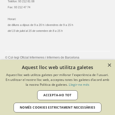
Telèfon: 93 212 81 08
Fax: 93 212 47 74
Horari:
de dilluns a dijous de 9 a 20 h i divendres de 9 a 15 h
del 13 de juliol al 15 de setembre de 8 a 15 h
© Col·legi Oficial Infermeres i Infermers de Barcelona
Criteris de privacitat
Política de cookies
Avís legal
×
Aquest lloc web utilitza galetes
Política de protecció de dades
Política de qualitat
Canal de denúncies
Desenvolupat amb Softeng Portal Builder
Aquest lloc web utilitza galetes per millorar l'experiència de l'usuari.
En utilitzar el nostre lloc web, accepteu totes les galetes d’acord amb
la nostra Política de galetes.
Llegir-ne més
ACCEPTA-HO TOT
NOMÉS COOKIES ESTRICTAMENT NECESSÀRIES