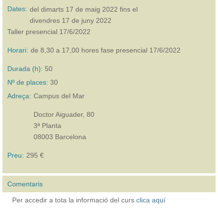
Dates:
del
dimarts 17 de maig 2022
fins el
divendres 17 de juny 2022
Taller presencial 17/6/2022
Horari:
de 8,30 a 17,00 hores fase presencial 17/6/2022
Durada (h):
50
Nº de places:
30
Adreça:
Campus del Mar
Doctor Aiguader, 80
3ª Planta
08003 Barcelona
Preu:
295 €
Comentaris
Per accedir a tota la informació del curs
clica aquí