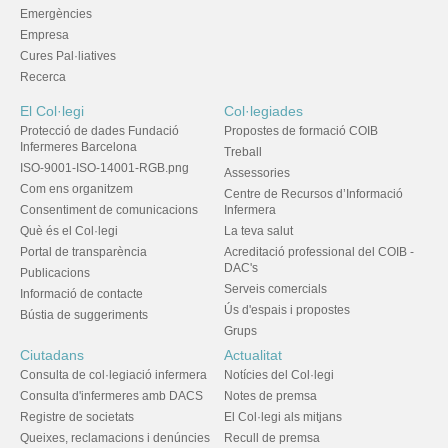
Emergències
Empresa
Cures Pal·liatives
Recerca
El Col·legi
Col·legiades
Protecció de dades Fundació
Propostes de formació COIB
Infermeres Barcelona
Treball
ISO-9001-ISO-14001-RGB.png
Assessories
Com ens organitzem
Centre de Recursos d’Informació
Consentiment de comunicacions
Infermera
Què és el Col·legi
La teva salut
Portal de transparència
Acreditació professional del COIB -
DAC's
Publicacions
Serveis comercials
Informació de contacte
Ús d'espais i propostes
Bústia de suggeriments
Grups
Ciutadans
Actualitat
Consulta de col·legiació infermera
Notícies del Col·legi
Consulta d'infermeres amb DACS
Notes de premsa
Registre de societats
El Col·legi als mitjans
Queixes, reclamacions i denúncies
Recull de premsa