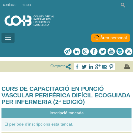
contacte
mapa
Àrea personal
Toggle
navigation
Compartir
CURS DE CAPACITACIÓ EN PUNCIÓ
VASCULAR PERIFÈRICA DIFÍCIL ECOGUIADA
PER INFERMERIA (2ª EDICIÓ)
Inscripció tancada
El període d'inscripcions està tancat.