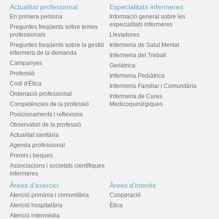
Actualitat professional
Especialitats infermeres
En primera persona
Informació general sobre les
especialitats infermeres
Preguntes freqüents sobre temes
professionals
Llevadores
Preguntes freqüents sobre la gestió
Infermeria de Salut Mental
infermera de la demanda
Infermeria del Treball
Campanyes
Geriàtrica
Professió
Infermeria Pediàtrica
Codi d'Ètica
Infermeria Familiar i Comunitària
Ordenació professional
Infermeria de Cures
Competències de la professió
Medicoquirúrgiques
Posicionaments i reflexions
Observatori de la professió
Actualitat sanitària
Agenda professional
Premis i beques
Associacions i societats científiques
infermeres
Àrees d'exercici
Àrees d'interès
Atenció primària i comunitària
Cooperació
Atenció hospitalària
Ètica
Atenció intermèdia