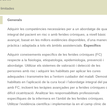
l·limitades
Generals
Adquirir les competències necessàries per a un abordatge de quali
integral del pacient en risc o amb ferides cròniques, a nivell bàsic 
avançat, basat en les millors evidències disponibles, d’una maner
pràctica i adaptada a tots els àmbits assistencials.
Específics
Adquirir coneixements específics de les ferides cròniques (FC)
respecte a la fisiologia, etiopatologia, epidemiologia, prevenció i
abordatge. Utilitzar els sistemes de valoració i detecció de les
persones amb risc i adquirir les habilitats per aplicar les cures
adequades i transmetre-les a l’entorn cuidador del malalt. Demost
habilitats en l’aplicació de la cura local i l’abordatge integral del p
amb FC, incloent les teràpies avançades per a ferides cròniques 
difícil cicatrització. Analitzar les responsabilitats professionals
específiques de la infermera en l’àmbit de les ferides cròniques.
Utilitzar l’evidència científica i implementar-la en el camp clínic de 