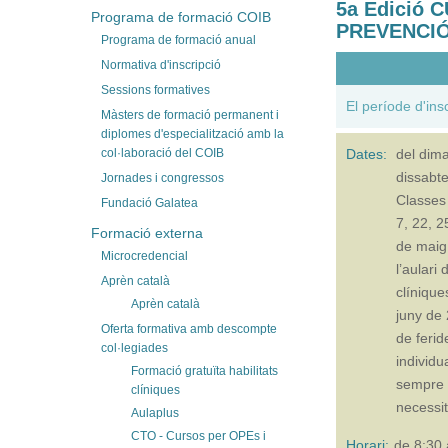
5a Edició
Programa de formació COIB
PREVENCIÓ
Programa de formació anual
Normativa d'inscripció
Sessions formatives
El període d'ins
Màsters de formació permanent i
diplomes d'especialització amb la
col·laboració del COIB
Dates:
del
dima
dissabt
Jornades i congressos
Classes 
Fundació Galatea
7, 22, 25
Formació externa
de maig
Microcredencial
l’aulari
Aprèn català
clínique
Aprèn català
juny de 
Oferta formativa amb descompte
de ferid
col·legiades
individu
Formació gratuïta habilitats
sempre q
clíniques
necessit
Aulaplus
CTO - Cursos per OPEs i
Horari:
de 8:30 