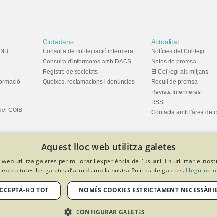
Ciutadans
Actualitat
OIB
Consulta de col·legiació infermera
Notícies del Col·legi
Consulta d'infermeres amb DACS
Notes de premsa
Registre de societats
El Col·legi als mitjans
formació
Queixes, reclamacions i denúncies
Recull de premsa
Revista Infermeres
RSS
del COIB -
Contacta amb l'àrea de 
Aquest lloc web utilitza galetes
 web utilitza galetes per millorar l'experiència de l'usuari. En utilitzar el nost
cepteu totes les galetes d’acord amb la nostra Política de galetes.
Llegir-ne 
privacitat
Política de cookies
Avís legal
Política de protecció de dades
Softeng Portal Builder
CCEPTA-HO TOT
NOMÉS COOKIES ESTRICTAMENT NECESSÀRI
CONFIGURAR GALETES