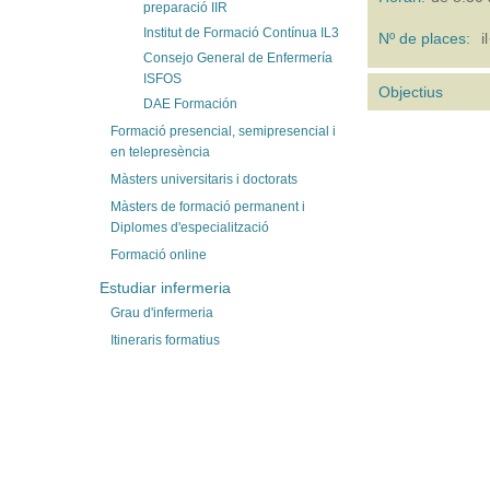
preparació IIR
Institut de Formació Contínua IL3
Nº de places:
i
Consejo General de Enfermería
ISFOS
Objectius
DAE Formación
Formació presencial, semipresencial i
en telepresència
Màsters universitaris i doctorats
Màsters de formació permanent i
Diplomes d'especialització
Formació online
Estudiar infermeria
Grau d'infermeria
Itineraris formatius