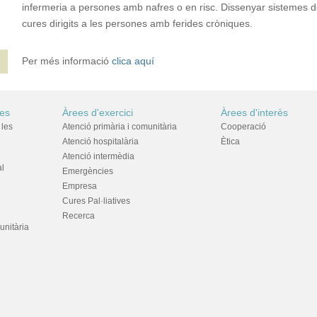
infermeria a persones amb nafres o en risc. Dissenyar sistemes 
cures dirigits a les persones amb ferides cròniques.
Per més informació
clica aquí
res
Àrees d'exercici
Àrees d'interès
 les
Atenció primària i comunitària
Cooperació
Atenció hospitalària
Ètica
Atenció intermèdia
al
Emergències
Empresa
Cures Pal·liatives
Recerca
unitària