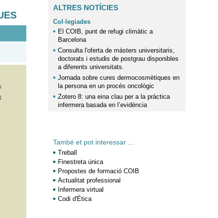
ALTRES NOTÍCIES
QUES
Col·legiades
El COIB, punt de refugi climàtic a
Barcelona
Consulta l'oferta de màsters universitaris,
doctorats i estudis de postgrau disponibles
a diferents universitats.
Jornada sobre cures dermocosmètiques en
a
la persona en un procés oncològic
Zotero 8: una eina clau per a la pràctica
t
infermera basada en l’evidència
També et pot interessar ...
Treball
Finestreta única
Propostes de formació COIB
Actualitat professional
Infermera virtual
Codi d'Ètica