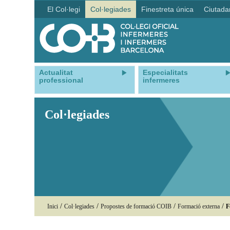
El Col·legi
Col·legiades
Finestreta única
Ciutada
Actualitat
Especialitats
professional
infermeres
Col·legiades
/
/
/
/
Inici
Col·legiades
Propostes de formació COIB
Formació externa
F