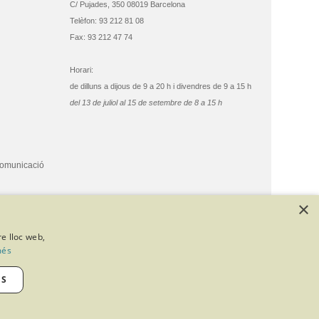
C/ Pujades, 350 08019 Barcelona
Telèfon: 93 212 81 08
Fax: 93 212 47 74
Horari:
de dilluns a dijous de 9 a 20 h i divendres de 9 a 15 h
del 13 de juliol al 15 de setembre de 8 a 15 h
comunicació
×
re lloc web,
més
ES