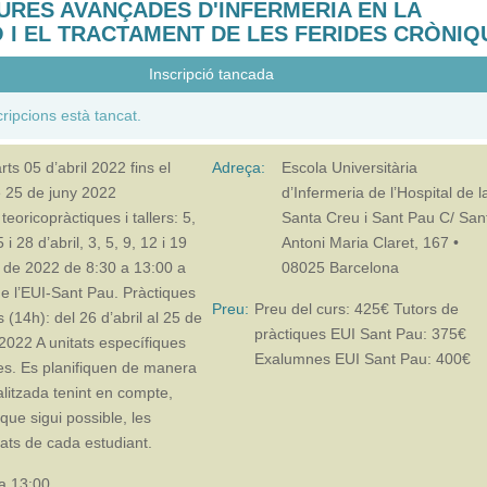
 CURES AVANÇADES D'INFERMERIA EN LA
 I EL TRACTAMENT DE LES FERIDES CRÒNI
Inscripció tancada
cripcions està tancat.
rts 05 d’abril 2022
fins el
Adreça:
Escola Universitària
e 25 de juny 2022
d’Infermeria de l’Hospital de l
teoricopràctiques i tallers: 5,
Santa Creu i Sant Pau C/ San
 i 28 d’abril, 3, 5, 9, 12 i 19
Antoni Maria Claret, 167 •
 de 2022 de 8:30 a 13:00 a
08025 Barcelona
 de l’EUI-Sant Pau. Pràctiques
Preu:
Preu del curs: 425€ Tutors de
s (14h): del 26 d’abril al 25 de
pràctiques EUI Sant Pau: 375€
2022 A unitats específiques
Exalumnes EUI Sant Pau: 400€
es. Es planifiquen de manera
alitzada tenint en compte,
ue sigui possible, les
ats de cada estudiant.
a 13:00