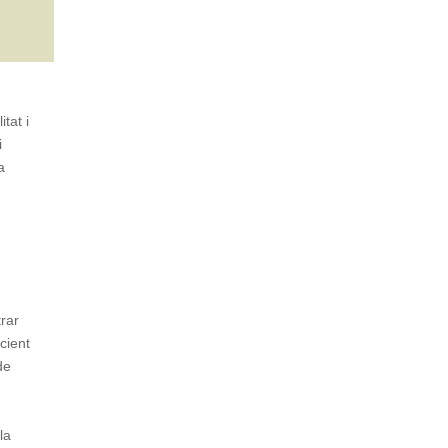
tat i
i
a
rar
acient
de
la