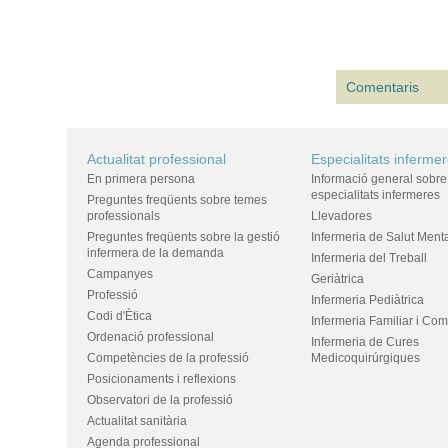
Comentaris
Actualitat professional
Especialitats inferme
En primera persona
Informació general sobre
especialitats infermeres
Preguntes freqüents sobre temes
professionals
Llevadores
Preguntes freqüents sobre la gestió
Infermeria de Salut Ment
infermera de la demanda
Infermeria del Treball
Campanyes
Geriàtrica
Professió
Infermeria Pediàtrica
Codi d'Ètica
Infermeria Familiar i Com
Ordenació professional
Infermeria de Cures
Competències de la professió
Medicoquirúrgiques
Posicionaments i reflexions
Observatori de la professió
Actualitat sanitària
Agenda professional