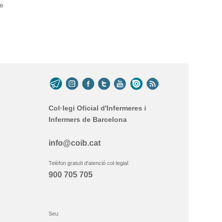
de
Col·legi Oficial d'Infermeres i
Infermers de Barcelona
info@coib.cat
Telèfon gratuït d'atenció col·legial:
900 705 705
Seu: