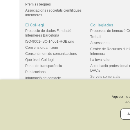
Premis i beques
Associacions i societats científiques
infermeres
El Col·legi
Col·legiades
Protecció de dades Fundació
Propostes de formació C
Infermeres Barcelona
Treball
ISO-9001-ISO-14001-RGB.png
Assessories
Com ens organitzem
Centre de Recursos d’In
Consentiment de comunicacions
Infermera
Què és el Col·legi
La teva salut
Portal de transparència
Acreditació professional 
DAC's
Publicacions
Serveis comercials
Informació de contacte
Ús d'espais i propostes
Bústia de suggeriments
Grups
Aquest lloc
ac
© Col·legi Oficial Infermeres i Infermers de Barcelona
Criteris de 
Política de qualitat
Canal de denúncies
Desenvolupat amb 
A