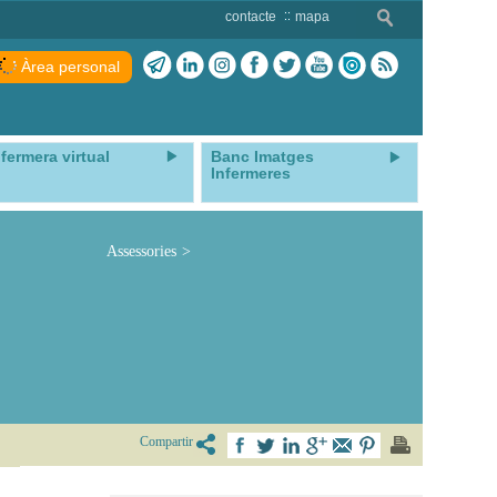
contacte
mapa
Àrea personal
nfermera virtual
Banc Imatges
Infermeres
Assessories
Compartir