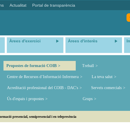
ns
Actualitat
Portal de transparència
Àrees d'exercici
Àrees d'interès
I
Propostes de formació COIB
Treball
Centre de Recursos d’Informació Infermera
La teva salut
Acreditació professional del COIB - DAC's
Serveis comercials
Ús d'espais i propostes
Grups
ormació presencial, semipresencial i en telepresència