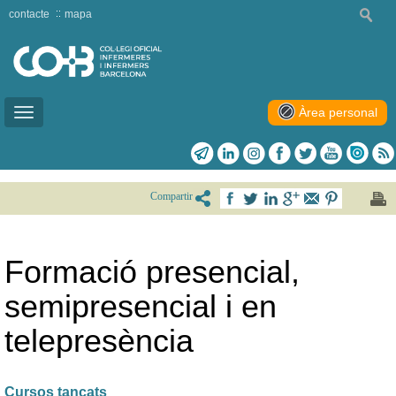
contacte
mapa
Àrea personal
Toggle
navigation
Compartir
Formació presencial,
semipresencial i en
telepresència
Cursos tancats