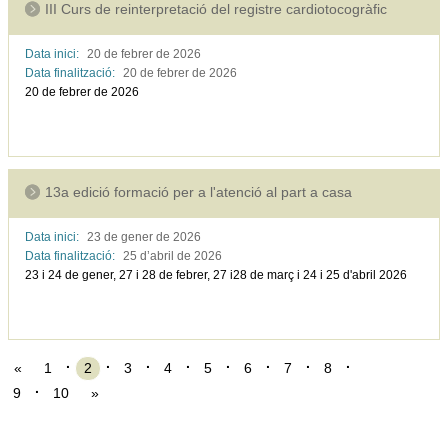
III Curs de reinterpretació del registre cardiotocogràfic
Data inici:
20 de febrer de
2026
Data finalització:
20 de febrer de
2026
20 de febrer de 2026
13a edició formació per a l'atenció al part a casa
Data inici:
23 de gener de
2026
Data finalització:
25 d’abril de
2026
23 i 24 de gener, 27 i 28 de febrer, 27 i28 de març i 24 i 25 d'abril 2026
«
1
2
3
4
5
6
7
8
9
10
»