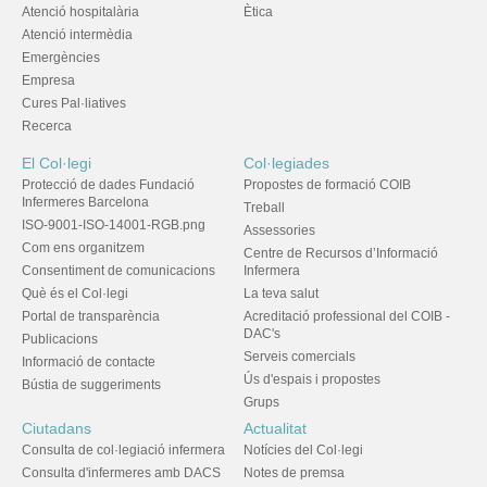
Atenció hospitalària
Ètica
Atenció intermèdia
Emergències
Empresa
Cures Pal·liatives
Recerca
El Col·legi
Col·legiades
Protecció de dades Fundació
Propostes de formació COIB
Infermeres Barcelona
Treball
ISO-9001-ISO-14001-RGB.png
Assessories
Com ens organitzem
Centre de Recursos d’Informació
Consentiment de comunicacions
Infermera
Què és el Col·legi
La teva salut
Portal de transparència
Acreditació professional del COIB -
DAC's
Publicacions
Serveis comercials
Informació de contacte
Ús d'espais i propostes
Bústia de suggeriments
Grups
Ciutadans
Actualitat
Consulta de col·legiació infermera
Notícies del Col·legi
Consulta d'infermeres amb DACS
Notes de premsa