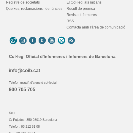
Registre de societats
El Col·legi als mitjans
Queixes, reclamacions i denúncies
Recull de premsa
Revista Infermeres
RSS
Contacta amb l'àrea de comunicació
Col·legi Oficial d'Infermeres i Infermers de Barcelona
info@coib.cat
Telèfon gratuït d'atenció col·legial:
900 705 705
Seu:
C/ Pujades, 350 08019 Barcelona
Telèfon: 93 212 81 08