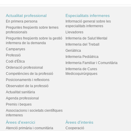
Actualitat professional
Especialitats infermeres
En primera persona
Informació general sobre les
especialitats infermeres
Preguntes freqüents sobre temes
professionals
Llevadores
Preguntes freqüents sobre la gestió
Infermeria de Salut Mental
infermera de la demanda
Infermeria del Treball
Campanyes
Geriàtrica
Professió
Infermeria Pediàtrica
Codi d'Ètica
Infermeria Familiar i Comunitària
Ordenació professional
Infermeria de Cures
Competències de la professió
Medicoquirúrgiques
Posicionaments i reflexions
Observatori de la professió
Actualitat sanitària
Agenda professional
Premis i beques
Associacions i societats científiques
infermeres
Àrees d'exercici
Àrees d'interès
Atenció primària i comunitària
Cooperació