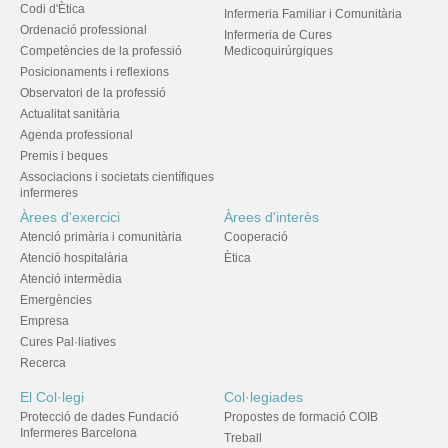
Codi d'Ètica
Infermeria Familiar i Comunitària
Ordenació professional
Infermeria de Cures
Competències de la professió
Medicoquirúrgiques
Posicionaments i reflexions
Observatori de la professió
Actualitat sanitària
Agenda professional
Premis i beques
Associacions i societats científiques
infermeres
Àrees d'exercici
Àrees d'interès
Atenció primària i comunitària
Cooperació
Atenció hospitalària
Ètica
Atenció intermèdia
Emergències
Empresa
Cures Pal·liatives
Recerca
El Col·legi
Col·legiades
Protecció de dades Fundació
Propostes de formació COIB
Infermeres Barcelona
Treball