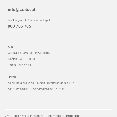
info@coib.cat
Telèfon gratuït d'atenció col·legial:
900 705 705
Seu:
C/ Pujades, 350 08019 Barcelona
Telèfon: 93 212 81 08
Fax: 93 212 47 74
Horari:
de dilluns a dijous de 9 a 20 h i divendres de 9 a 15 h
del 13 de juliol al 15 de setembre de 8 a 15 h
© Col·legi Oficial Infermeres i Infermers de Barcelona