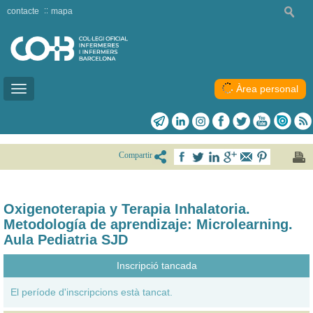
contacte
mapa
Àrea personal
Toggle
navigation
Compartir
Oxigenoterapia y Terapia Inhalatoria.
Metodología de aprendizaje: Microlearning.
Aula Pediatria SJD
Inscripció tancada
El període d'inscripcions està tancat.