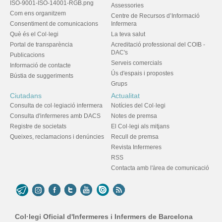
ISO-9001-ISO-14001-RGB.png
Assessories
Com ens organitzem
Centre de Recursos d’Informació
Consentiment de comunicacions
Infermera
Què és el Col·legi
La teva salut
Portal de transparència
Acreditació professional del COIB -
DAC's
Publicacions
Serveis comercials
Informació de contacte
Ús d'espais i propostes
Bústia de suggeriments
Grups
Ciutadans
Actualitat
Consulta de col·legiació infermera
Notícies del Col·legi
Consulta d'infermeres amb DACS
Notes de premsa
Registre de societats
El Col·legi als mitjans
Queixes, reclamacions i denúncies
Recull de premsa
Revista Infermeres
RSS
Contacta amb l'àrea de comunicació
Col·legi Oficial d'Infermeres i Infermers de Barcelona