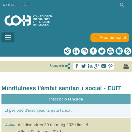
contacte
mapa
Àrea personal
Toggle
navigation
Compartir
Mindfulness l'àmbit sanitari i social - EUIT
Inscripció tancada
El període d'inscripcions està tancat.
Dates:
del
divendres 29 de maig 2020
fins el
dilluns 08 de juny 2020