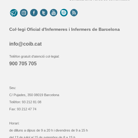
Col·legi Oficial d'Infermeres i Infermers de Barcelona
info@coib.cat
Telèfon gratuït d'atenció col·legial:
900 705 705
Seu:
C/ Pujades, 350 08019 Barcelona
Telèfon: 93 212 81 08
Fax: 93 212 47 74
Horari:
de dilluns a dijous de 9 a 20 h i divendres de 9 a 15 h
del 13 de juliol al 15 de setembre de 8 a 15 h