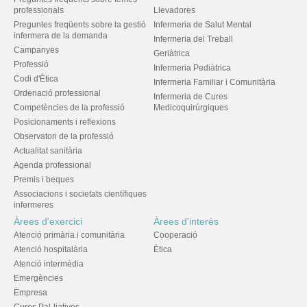
professionals
Llevadores
Preguntes freqüents sobre la gestió
Infermeria de Salut Mental
infermera de la demanda
Infermeria del Treball
Campanyes
Geriàtrica
Professió
Infermeria Pediàtrica
Codi d'Ètica
Infermeria Familiar i Comunitària
Ordenació professional
Infermeria de Cures
Competències de la professió
Medicoquirúrgiques
Posicionaments i reflexions
Observatori de la professió
Actualitat sanitària
Agenda professional
Premis i beques
Associacions i societats científiques
infermeres
Àrees d'exercici
Àrees d'interès
Atenció primària i comunitària
Cooperació
Atenció hospitalària
Ètica
Atenció intermèdia
Emergències
Empresa