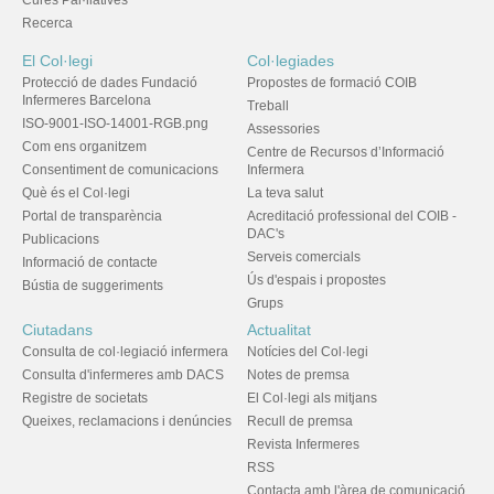
Cures Pal·liatives
Recerca
El Col·legi
Col·legiades
Protecció de dades Fundació
Propostes de formació COIB
Infermeres Barcelona
Treball
ISO-9001-ISO-14001-RGB.png
Assessories
Com ens organitzem
Centre de Recursos d’Informació
Consentiment de comunicacions
Infermera
Què és el Col·legi
La teva salut
Portal de transparència
Acreditació professional del COIB -
DAC's
Publicacions
Serveis comercials
Informació de contacte
Ús d'espais i propostes
Bústia de suggeriments
Grups
Ciutadans
Actualitat
Consulta de col·legiació infermera
Notícies del Col·legi
Consulta d'infermeres amb DACS
Notes de premsa
Registre de societats
El Col·legi als mitjans
Queixes, reclamacions i denúncies
Recull de premsa
Revista Infermeres
RSS
Contacta amb l'àrea de comunicació