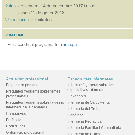
Dates:
del
dimarts 14 de novembre 2017
fins el
dijous 11 de gener 2018
Nº de places:
il·limitades
Descripció
Per accedir al programa fer
clic aquí
Actualitat professional
Especialitats infermeres
En primera persona
Informació general sobre les
especialitats infermeres
Preguntes freqüents sobre temes
professionals
Llevadores
Preguntes freqüents sobre la gestió
Infermeria de Salut Mental
infermera de la demanda
Infermeria del Treball
Campanyes
Geriàtrica
Professió
Infermeria Pediàtrica
Codi d'Ètica
Infermeria Familiar i Comunitària
Ordenació professional
Infermeria de Cures