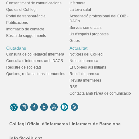
Consentiment de comunicacions
Infermera
Què és el Col·legi
La teva salut
Portal de transparència
Acreditació professional del COIB -
DAC's
Publicacions
Serveis comercials
Informació de contacte
Ús d'espais i propostes
Bústia de suggeriments
Grups
Ciutadans
Actualitat
Consulta de col·legiació infermera
Notícies del Col·legi
Consulta d'infermeres amb DACS
Notes de premsa
Registre de societats
El Col·legi als mitjans
Queixes, reclamacions i denúncies
Recull de premsa
Revista Infermeres
RSS
Contacta amb l'àrea de comunicació
Col·legi Oficial d'Infermeres i Infermers de Barcelona
info@coib.cat