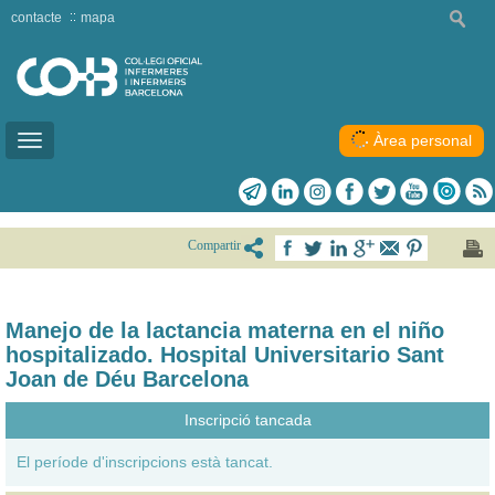
contacte
mapa
Àrea personal
Toggle
navigation
Compartir
Manejo de la lactancia materna en el niño
hospitalizado. Hospital Universitario Sant
Joan de Déu Barcelona
Inscripció tancada
El període d'inscripcions està tancat.