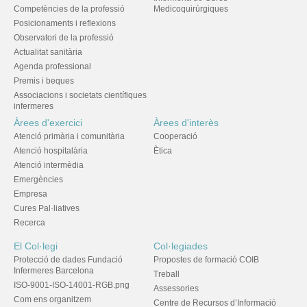
Competències de la professió
Medicoquirúrgiques
Posicionaments i reflexions
Observatori de la professió
Actualitat sanitària
Agenda professional
Premis i beques
Associacions i societats científiques
infermeres
Àrees d'exercici
Àrees d'interès
Atenció primària i comunitària
Cooperació
Atenció hospitalària
Ètica
Atenció intermèdia
Emergències
Empresa
Cures Pal·liatives
Recerca
El Col·legi
Col·legiades
Protecció de dades Fundació
Propostes de formació COIB
Infermeres Barcelona
Treball
ISO-9001-ISO-14001-RGB.png
Assessories
Com ens organitzem
Centre de Recursos d’Informació