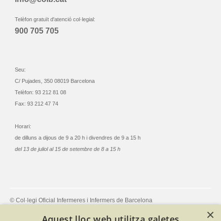
Telèfon gratuït d'atenció col·legial:
900 705 705
Seu:
C/ Pujades, 350 08019 Barcelona
Telèfon: 93 212 81 08
Fax: 93 212 47 74
Horari:
de dilluns a dijous de 9 a 20 h i divendres de 9 a 15 h
del 13 de juliol al 15 de setembre de 8 a 15 h
© Col·legi Oficial Infermeres i Infermers de Barcelona
Criteris de privacitat
Política de cookies
Avís legal
×
Aquest lloc web utilitza galetes
Política de protecció de dades
Política de qualitat