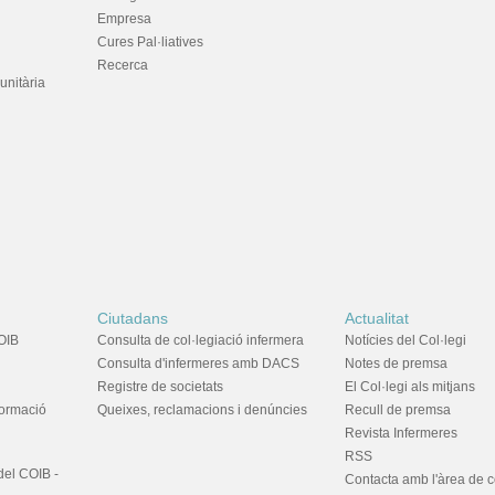
Empresa
Cures Pal·liatives
Recerca
unitària
Ciutadans
Actualitat
OIB
Consulta de col·legiació infermera
Notícies del Col·legi
Consulta d'infermeres amb DACS
Notes de premsa
Registre de societats
El Col·legi als mitjans
formació
Queixes, reclamacions i denúncies
Recull de premsa
Revista Infermeres
RSS
del COIB -
Contacta amb l'àrea de 