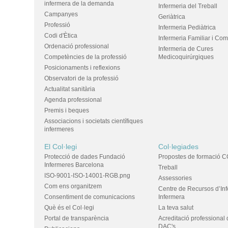
infermera de la demanda
Infermeria del Treball
Campanyes
Geriàtrica
Professió
Infermeria Pediàtrica
Codi d'Ètica
Infermeria Familiar i Com
Ordenació professional
Infermeria de Cures
Competències de la professió
Medicoquirúrgiques
Posicionaments i reflexions
Observatori de la professió
Actualitat sanitària
Agenda professional
Premis i beques
Associacions i societats científiques
infermeres
El Col·legi
Col·legiades
Protecció de dades Fundació
Propostes de formació C
Infermeres Barcelona
Treball
ISO-9001-ISO-14001-RGB.png
Assessories
Com ens organitzem
Centre de Recursos d’In
Consentiment de comunicacions
Infermera
Què és el Col·legi
La teva salut
Portal de transparència
Acreditació professional 
DAC's