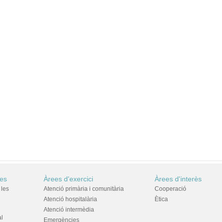
res
Àrees d'exercici
Àrees d'interès
 les
Atenció primària i comunitària
Cooperació
Atenció hospitalària
Ètica
Atenció intermèdia
al
Emergències