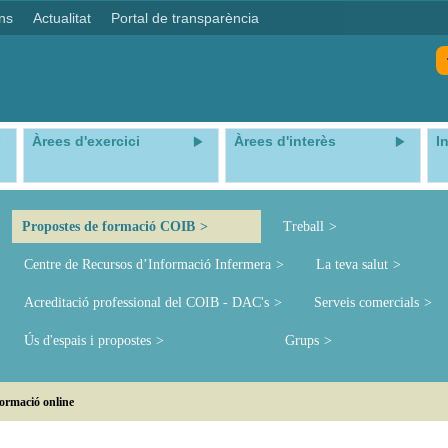
ns
Actualitat
Portal de transparència
Àrees d'exercici
Àrees d'interès
I
Propostes de formació COIB
Treball
Centre de Recursos d’Informació Infermera
La teva salut
Acreditació professional del COIB - DAC's
Serveis comercials
Ús d'espais i propostes
Grups
ormació online