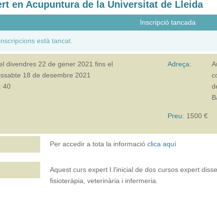
rt en Acupuntura de la Universitat de Lleida
Inscripció tancada
inscripcions està tancat.
el
divendres 22 de gener 2021
fins el
Adreça:
A
issabte 18 de desembre 2021
c
:
40
d
B
Preu:
1500 €
Per accedir a tota la informació
clica aquí
Aquest curs expert I l'inicial de dos cursos expert dis
fisioteràpia, veterinària i infermeria.