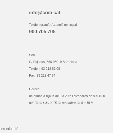
info@coib.cat
Telèfon gratuït d'atenció col·legial:
900 705 705
Seu:
C/ Pujades, 350 08019 Barcelona
Telèfon: 93 212 81 08
Fax: 93 212 47 74
Horari:
de dilluns a dijous de 9 a 20 h i divendres de 9 a 15 h
del 13 de juliol al 15 de setembre de 8 a 15 h
comunicació