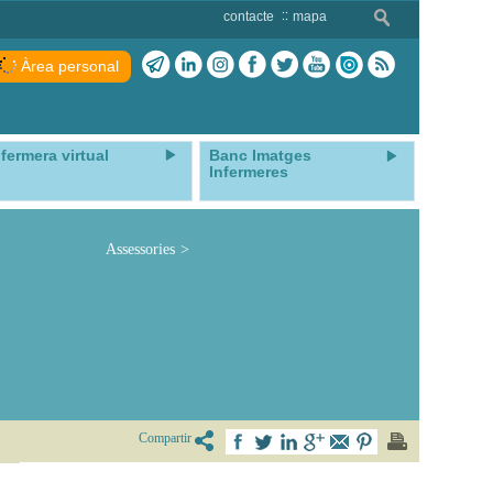
contacte
mapa
Àrea personal
nfermera virtual
Banc Imatges
Infermeres
Assessories
Compartir