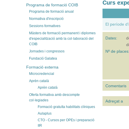
Curs expe
Programa de formació COIB
Programa de formació anual
Normativa d'inscripció
El període d'
Sessions formatives
Màsters de formació permanent i diplomes
Dates:
d
d'especialització amb la col·laboració del
COIB
d
Nº de places
Jornades i congressos
Fundació Galatea
Formació externa
Microcredencial
Aprèn català
Comentaris
Aprèn català
Oferta formativa amb descompte
col·legiades
Adreçat a
Formació gratuïta habilitats clíniques
Aulaplus
CTO - Cursos per OPEs i preparació
IIR