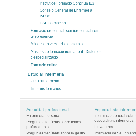
Institut de Formació Contínua IL3
Consejo General de Enfermería
ISFOS
DAE Formación
Formació presencial, semipresencial i en
telepresència
Màsters universitaris i doctorats
Màsters de formació permanent i Diplomes
d'especialització
Formació online
Estudiar infermeria
Grau d'infermeria
Itineraris formatius
Actualitat professional
Especialitats inferme
En primera persona
Informació general sobre
especialitats infermeres
Preguntes freqüents sobre temes
professionals
Llevadores
Preguntes freqüents sobre la gestió
Infermeria de Salut Ment