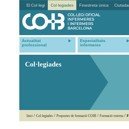
El Col·legi
Col·legiades
Finestreta única
Ciutada
Actualitat
Especialitats
professional
infermeres
Col·legiades
/
/
/
/
Inici
Col·legiades
Propostes de formació COIB
Formació externa
F