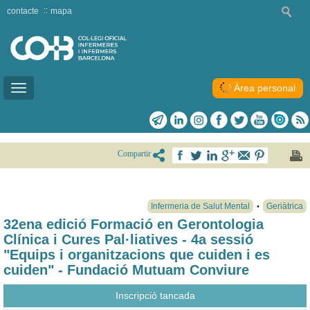
contacte
mapa
Àrea personal
Toggle
navigation
Compartir
Infermeria de Salut Mental
Geriàtrica
32ena edició Formació en Gerontologia
Clínica i Cures Pal·liatives - 4a sessió
"Equips i organitzacions que cuiden i es
cuiden" - Fundació Mutuam Conviure
Inscripció tancada