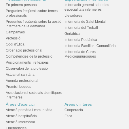
En primera persona
Informació general sobre les
especialitats infermeres
Preguntes freqüents sobre temes
professionals
Llevadores
Preguntes freqüents sobre la gestió
Infermeria de Salut Mental
infermera de la demanda
Infermeria del Treball
Campanyes
Geriàtrica
Professió
Infermeria Pediàtrica
Codi d'Ètica
Infermeria Familiar i Comunitària
Ordenació professional
Infermeria de Cures
Competències de la professió
Medicoquirúrgiques
Posicionaments i reflexions
Observatori de la professió
Actualitat sanitària
Agenda professional
Premis i beques
Associacions i societats científiques
infermeres
Àrees d'exercici
Àrees d'interès
Atenció primària i comunitària
Cooperació
Atenció hospitalària
Ètica
Atenció intermèdia
Emergències