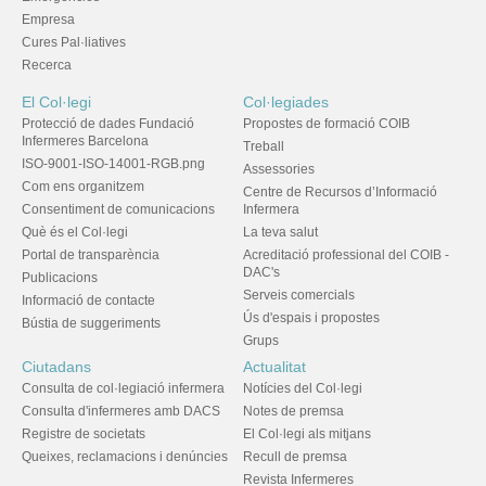
Empresa
Cures Pal·liatives
Recerca
El Col·legi
Col·legiades
Protecció de dades Fundació
Propostes de formació COIB
Infermeres Barcelona
Treball
ISO-9001-ISO-14001-RGB.png
Assessories
Com ens organitzem
Centre de Recursos d’Informació
Consentiment de comunicacions
Infermera
Què és el Col·legi
La teva salut
Portal de transparència
Acreditació professional del COIB -
DAC's
Publicacions
Serveis comercials
Informació de contacte
Ús d'espais i propostes
Bústia de suggeriments
Grups
Ciutadans
Actualitat
Consulta de col·legiació infermera
Notícies del Col·legi
Consulta d'infermeres amb DACS
Notes de premsa
Registre de societats
El Col·legi als mitjans
Queixes, reclamacions i denúncies
Recull de premsa
Revista Infermeres