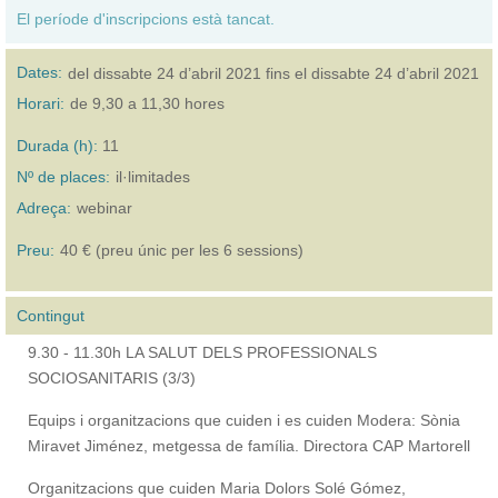
El període d'inscripcions està tancat.
Dates:
del
dissabte 24 d’abril 2021
fins el
dissabte 24 d’abril 2021
Horari:
de 9,30 a 11,30 hores
Durada (h):
11
Nº de places:
il·limitades
Adreça:
webinar
Preu:
40 € (preu únic per les 6 sessions)
Contingut
9.30 - 11.30h LA SALUT DELS PROFESSIONALS
SOCIOSANITARIS (3/3)
Equips i organitzacions que cuiden i es cuiden Modera: Sònia
Miravet Jiménez, metgessa de família. Directora CAP Martorell
Organitzacions que cuiden Maria Dolors Solé Gómez,