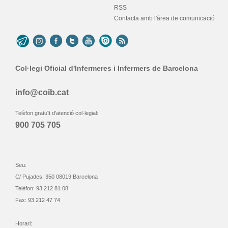
RSS
Contacta amb l'àrea de comunicació
Col·legi Oficial d'Infermeres i Infermers de Barcelona
info@coib.cat
Telèfon gratuït d'atenció col·legial:
900 705 705
Seu:
C/ Pujades, 350 08019 Barcelona
Telèfon: 93 212 81 08
Fax: 93 212 47 74
Horari: