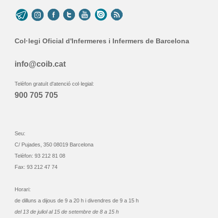
Col·legi Oficial d'Infermeres i Infermers de Barcelona
info@coib.cat
Telèfon gratuït d'atenció col·legial:
900 705 705
Seu:
C/ Pujades, 350 08019 Barcelona
Telèfon: 93 212 81 08
Fax: 93 212 47 74
Horari:
de dilluns a dijous de 9 a 20 h i divendres de 9 a 15 h
del 13 de juliol al 15 de setembre de 8 a 15 h