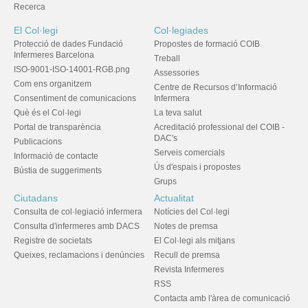
Recerca
El Col·legi
Col·legiades
Protecció de dades Fundació
Propostes de formació COIB
Infermeres Barcelona
Treball
ISO-9001-ISO-14001-RGB.png
Assessories
Com ens organitzem
Centre de Recursos d’Informació
Consentiment de comunicacions
Infermera
Què és el Col·legi
La teva salut
Portal de transparència
Acreditació professional del COIB -
DAC's
Publicacions
Serveis comercials
Informació de contacte
Ús d'espais i propostes
Bústia de suggeriments
Grups
Ciutadans
Actualitat
Consulta de col·legiació infermera
Notícies del Col·legi
Consulta d'infermeres amb DACS
Notes de premsa
Registre de societats
El Col·legi als mitjans
Queixes, reclamacions i denúncies
Recull de premsa
Revista Infermeres
RSS
Contacta amb l'àrea de comunicació