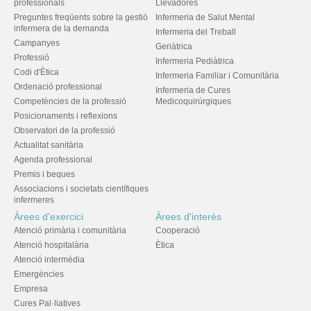
professionals
Llevadores
Preguntes freqüents sobre la gestió
Infermeria de Salut Mental
infermera de la demanda
Infermeria del Treball
Campanyes
Geriàtrica
Professió
Infermeria Pediàtrica
Codi d'Ètica
Infermeria Familiar i Comunitària
Ordenació professional
Infermeria de Cures
Competències de la professió
Medicoquirúrgiques
Posicionaments i reflexions
Observatori de la professió
Actualitat sanitària
Agenda professional
Premis i beques
Associacions i societats científiques
infermeres
Àrees d'exercici
Àrees d'interès
Atenció primària i comunitària
Cooperació
Atenció hospitalària
Ètica
Atenció intermèdia
Emergències
Empresa
Cures Pal·liatives