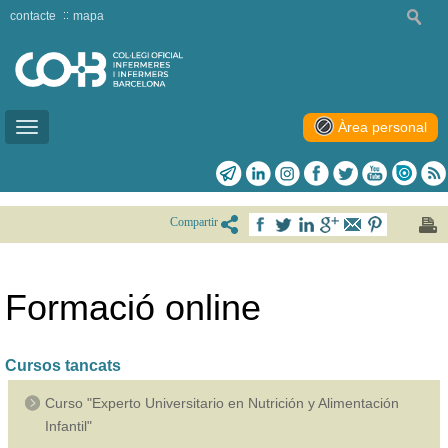
contacte
mapa
Àrea personal
Toggle
navigation
Compartir
Formació online
Cursos tancats
Curso "Experto Universitario en Nutrición y Alimentación
Infantil"