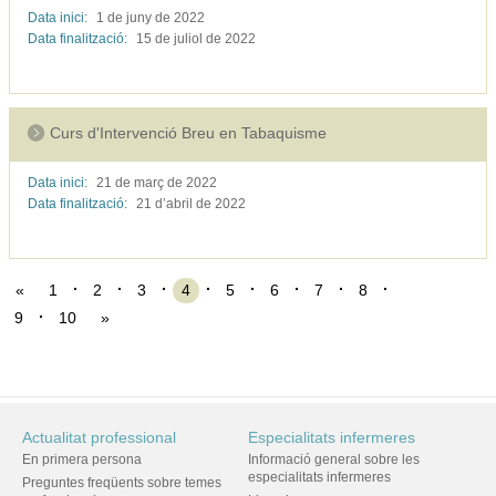
Data inici:
1 de juny de
2022
Data finalització:
15 de juliol de
2022
Curs d'Intervenció Breu en Tabaquisme
Data inici:
21 de març de
2022
Data finalització:
21 d’abril de
2022
«
1
2
3
4
5
6
7
8
9
10
»
Actualitat professional
Especialitats infermeres
En primera persona
Informació general sobre les
especialitats infermeres
Preguntes freqüents sobre temes