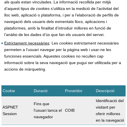
als quals estan vinculades. La informació recollida per mitjà
d’aquest tipus de
cookies
s’utilitza en la medició de l’activitat del
lloc web, aplicació o plataforma, i per a l’elaboració de perfils de
navegació dels usuaris dels esmentats llocs, aplicacions i
plataformes, amb la finalitat d’introduir millores en funció de
l’anàlisi de les dades d’ús que fan els usuaris del servei.
Estrictament necessàries
: Les
cookies
estrictament necessàries
permeten a l’usuari navegar per la pàgina web i usar-ne les
funciones essencials. Aquestes cookies no recullen cap
informació sobre la seva navegació que pugui ser utilitzada per a
accions de màrqueting.
Cookie
Duració
Proveïdor
Descripció
Identificació del
Fins que
ASPNET
visitant per
l'usuari tanca el
COIB
Session
oferir millores
navegador
en la navegació