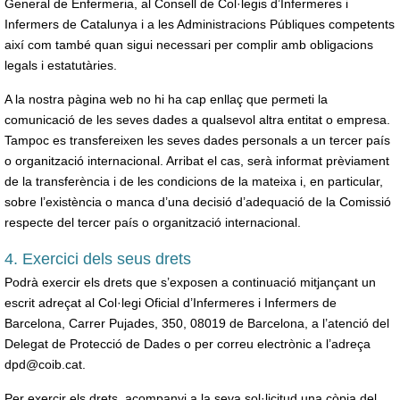
General de Enfermeria, al Consell de Col·legis d’Infermeres i
Infermers de Catalunya i a les Administracions Públiques competents
així com també quan sigui necessari per complir amb obligacions
legals i estatutàries.
A la nostra pàgina web no hi ha cap enllaç que permeti la
comunicació de les seves dades a qualsevol altra entitat o empresa.
Tampoc es transfereixen les seves dades personals a un tercer país
o organització internacional. Arribat el cas, serà informat prèviament
de la transferència i de les condicions de la mateixa i, en particular,
sobre l’existència o manca d’una decisió d’adequació de la Comissió
respecte del tercer país o organització internacional.
4. Exercici dels seus drets
Podrà exercir els drets que s’exposen a continuació mitjançant un
escrit adreçat al Col·legi Oficial d’Infermeres i Infermers de
Barcelona, Carrer Pujades, 350, 08019 de Barcelona, a l’atenció del
Delegat de Protecció de Dades o per correu electrònic a l’adreça
dpd@coib.cat.
Per exercir els drets, acompanyi a la seva sol·licitud una còpia del