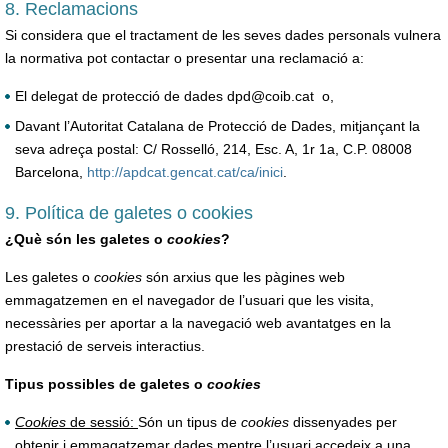
8. Reclamacions
Si considera que el tractament de les seves dades personals vulnera
la normativa pot contactar o presentar una reclamació a:
El delegat de protecció de dades dpd@coib.cat o,
Davant l’Autoritat Catalana de Protecció de Dades, mitjançant la
seva adreça postal: C/ Rosselló, 214, Esc. A, 1r 1a, C.P. 08008
Barcelona,
http://apdcat.gencat.cat/ca/inici
.
9. Política de galetes o cookies
¿Què són les galetes o
cookies
?
Les galetes o
cookies
són arxius que les pàgines web
emmagatzemen en el navegador de l’usuari que les visita,
necessàries per aportar a la navegació web avantatges en la
prestació de serveis interactius.
Tipus possibles de galetes o
cookies
Cookies
de sessió:
Són un tipus de
cookies
dissenyades per
obtenir i emmagatzemar dades mentre l’usuari accedeix a una