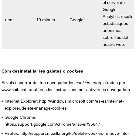
el servei de
Google
Analytics reculli
_utmt
10 minuts
Google
estadístiques
anònimes
sobre l’ús del
nostre web.
Com desinstal·lar les galetes o
cookies
Si vols esborrar del teu navegador les
cookies
enregistrades per
www.coib.cat, aquí tens les instruccions per a diversos navegadors:
Internet Explorer: http://windows.microsoft.com/es-es/internet-
explorer/delete-manage-cookies
Google Chrome:
https://support.google.com/chrome/answer/95647
Firefox: http://support.mozilla.org/kb/delete-cookies-remove-info-