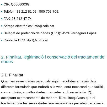
CIF: Q0866003G.
Telèfon: 93 212 81 08 i 900 705 705.
FAX: 93 212 47 74
Adreça electrònica: info@coib.cat
Delegat de protecció de dades (DPD): Jordi Verdaguer López
Contacte DPD: dpd@coib.cat
2. Finalitat, legitimació i conservació del tractament de
dades
2.1. Finalitat
Quan les seves dades personals siguin recollides a través dels
diferents formularis que trobarà a la web, serà necessari que faciliti,
com a mínim, aquelles dades marcades amb un asterisc (*),
acceptant expressament i de manera lliure i inequívoca que el
tractament de les seves dades són necessàries per atendre la seva