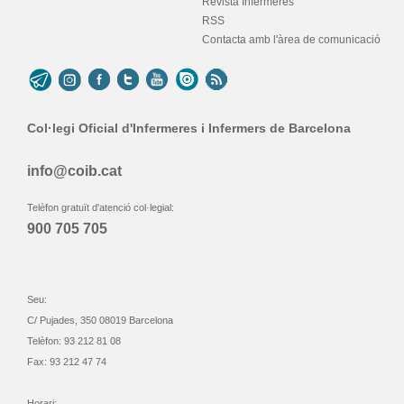
Revista Infermeres
RSS
Contacta amb l'àrea de comunicació
Col·legi Oficial d'Infermeres i Infermers de Barcelona
info@coib.cat
Telèfon gratuït d'atenció col·legial:
900 705 705
Seu:
C/ Pujades, 350 08019 Barcelona
Telèfon: 93 212 81 08
Fax: 93 212 47 74
Horari: