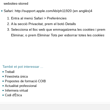
websites-stored
Safari: http://support.apple.com/kb/ph11920 (en anglès)4
Entra al menú Safari > Preferències
A la secció Privacitat, prem el botó Detalls
Selecciona el lloc web que emmagatzema les
cookies
i prem
Eliminar, o prem Eliminar Tots per esborrar totes les
cookies
També et pot interessar ...
Treball
Finestreta única
Propostes de formació COIB
Actualitat professional
Infermera virtual
Codi d'Ètica