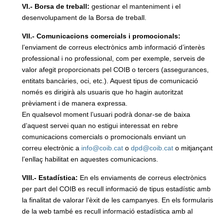
VI.- Borsa de treball:
gestionar el manteniment i el
desenvolupament de la Borsa de treball.
VII.- Comunicacions comercials i promocionals:
l’enviament de correus electrònics amb informació d’interès
professional i no professional, com per exemple, serveis de
valor afegit proporcionats pel COIB o tercers (assegurances,
entitats bancàries, oci, etc.). Aquest tipus de comunicació
només es dirigirà als usuaris que ho hagin autoritzat
prèviament i de manera expressa.
En qualsevol moment l’usuari podrà donar-se de baixa
d’aquest servei quan no estigui interessat en rebre
comunicacions comercials o promocionals enviant un
correu electrònic a
info@coib.cat
o
dpd@coib.cat
o mitjançant
l’enllaç habilitat en aquestes comunicacions.
VIII.- Estadística:
En els enviaments de correus electrònics
per part del COIB es recull informació de tipus estadístic amb
la finalitat de valorar l’èxit de les campanyes. En els formularis
de la web també es recull informació estadística amb al