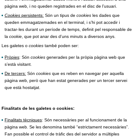
pàgina web, i no queden registrades en el disc de l’usuari.
Cookies
persistents:
Són un tipus de
cookies
les dades que
queden emmagatzemades en el terminal, i s’hi pot accedir i
tractar-les durant un període de temps, definit pel responsable de
la
cookie
, que pot anar des d’uns minuts a diversos anys.
Les galetes o
cookies
també poden ser:
Pròpies
: Són
cookies
generades per la pròpia pàgina web que
s’està visitant.
De tercers:
Són
cookies
que es reben en navegar per aquella
pàgina web, però que han estat generades per un tercer servei
que està hostatjat.
Finalitats de les galetes o cookies:
Finalitats tècniques
: Són necessàries per al funcionament de la
pàgina web. Se les denomina també “estrictament necessàries”.
Fan possible el control de tràfic des del servidor a múltiples