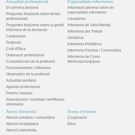
Actualitat professional
Especialitats infermeres
En primera persona
Informació general sobre les
especialitats infermeres
Preguntes freqüents sobre temes
professionals
Llevadores
Preguntes freqüents sobre la gestió
Infermeria de Salut Mental
infermera de la demanda
Infermeria del Treball
Campanyes
Geriàtrica
Professió
Infermeria Pediàtrica
Codi d'Ètica
Infermeria Familiar i Comunitària
Ordenació professional
Infermeria de Cures
Competències de la professió
Medicoquirúrgiques
Posicionaments i reflexions
Observatori de la professió
Actualitat sanitària
Agenda professional
Premis i beques
Associacions i societats científiques
infermeres
Àrees d'exercici
Àrees d'interès
Atenció primària i comunitària
Cooperació
Atenció hospitalària
Ètica
Atenció intermèdia