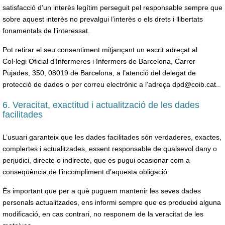
satisfacció d’un interès legítim perseguit pel responsable sempre que
sobre aquest interès no prevalgui l’interès o els drets i llibertats
fonamentals de l’interessat.
Pot retirar el seu consentiment mitjançant un escrit adreçat al
Col·legi Oficial d’Infermeres i Infermers de Barcelona, Carrer
Pujades, 350, 08019 de Barcelona, a l’atenció del delegat de
protecció de dades o per correu electrònic a l’adreça dpd@coib.cat..
6. Veracitat, exactitud i actualització de les dades
facilitades
L’usuari garanteix que les dades facilitades són verdaderes, exactes,
complertes i actualitzades, essent responsable de qualsevol dany o
perjudici, directe o indirecte, que es pugui ocasionar com a
conseqüència de l’incompliment d’aquesta obligació.
És important que per a què puguem mantenir les seves dades
personals actualitzades, ens informi sempre que es produeixi alguna
modificació, en cas contrari, no responem de la veracitat de les