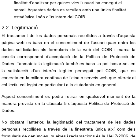
finalitat d’analitzar per quines vies l’usuari ha conegut el
servei. Aquestes dades es recullen amb una única finalitat
estadística i són d’ús intern del COIB.
2.2. Legitimació
El tractament de les dades personals recollides a través d’aquesta
pàgina web es basa en el consentiment de l’usuari quan entra les
dades sol·licitades als formularis de la web del COIB i marca la
casella corresponent d’acceptació de la Política de Protecció de
Dades. Tanmateix la legitimació també es basa -o pot basar-se- en
la satisfacció d’un interès legítim perseguit pel COIB, que es
concreta en la millora contínua de l’eina o serveis web que ofereix al
col·lectiu col·legiat en particular i a la ciutadania en general.
Aquest consentiment es podrà retirar en qualsevol moment de la
manera prevista en la clàusula 5 d’aquesta Política de Protecció de
Dades.
No obstant l’anterior, la legitimació del tractament de les dades
personals recollides a través de la finestreta única així com dels
formularis de denúncies, queixes i reclamacions és la Llei 7/2006, de