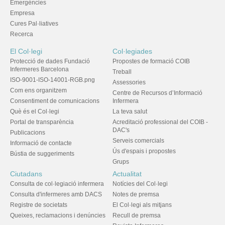
Emergències
Empresa
Cures Pal·liatives
Recerca
El Col·legi
Col·legiades
Protecció de dades Fundació
Propostes de formació COIB
Infermeres Barcelona
Treball
ISO-9001-ISO-14001-RGB.png
Assessories
Com ens organitzem
Centre de Recursos d’Informació
Consentiment de comunicacions
Infermera
Què és el Col·legi
La teva salut
Portal de transparència
Acreditació professional del COIB -
DAC's
Publicacions
Serveis comercials
Informació de contacte
Ús d'espais i propostes
Bústia de suggeriments
Grups
Ciutadans
Actualitat
Consulta de col·legiació infermera
Notícies del Col·legi
Consulta d'infermeres amb DACS
Notes de premsa
Registre de societats
El Col·legi als mitjans
Queixes, reclamacions i denúncies
Recull de premsa