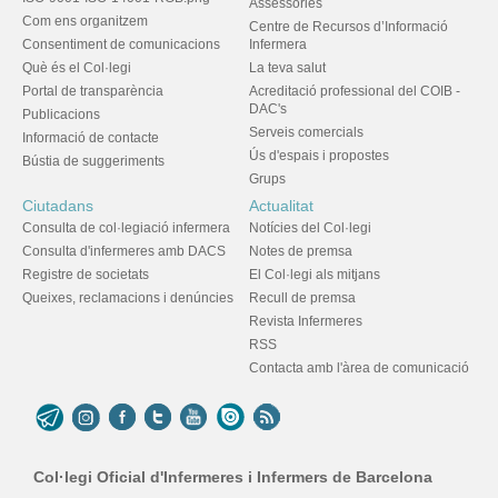
Assessories
Com ens organitzem
Centre de Recursos d’Informació
Consentiment de comunicacions
Infermera
Què és el Col·legi
La teva salut
Portal de transparència
Acreditació professional del COIB -
DAC's
Publicacions
Serveis comercials
Informació de contacte
Ús d'espais i propostes
Bústia de suggeriments
Grups
Ciutadans
Actualitat
Consulta de col·legiació infermera
Notícies del Col·legi
Consulta d'infermeres amb DACS
Notes de premsa
Registre de societats
El Col·legi als mitjans
Queixes, reclamacions i denúncies
Recull de premsa
Revista Infermeres
RSS
Contacta amb l'àrea de comunicació
Col·legi Oficial d'Infermeres i Infermers de Barcelona