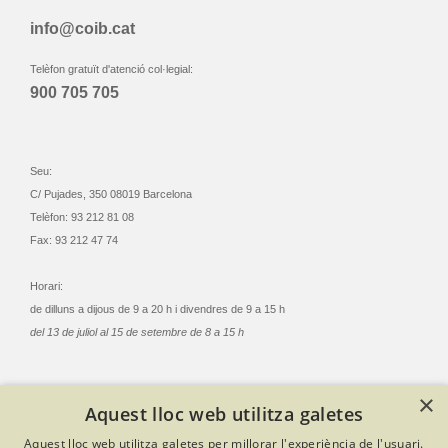
info@coib.cat
Telèfon gratuït d'atenció col·legial:
900 705 705
Seu:
C/ Pujades, 350 08019 Barcelona
Telèfon: 93 212 81 08
Fax: 93 212 47 74
Horari:
de dilluns a dijous de 9 a 20 h i divendres de 9 a 15 h
del 13 de juliol al 15 de setembre de 8 a 15 h
×
Aquest lloc web utilitza galetes
© Col·legi Oficial Infermeres i Infermers de Barcelona
Aquest lloc web utilitza galetes per millorar l'experiència de l'usuari.