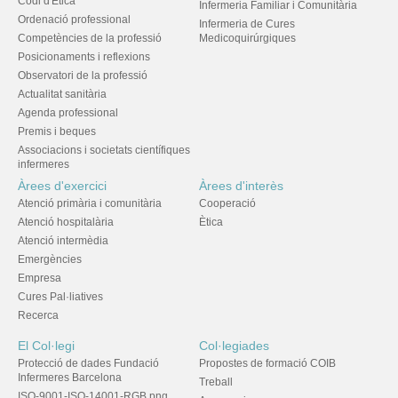
Codi d'Ètica
Infermeria Familiar i Comunitària
Ordenació professional
Infermeria de Cures
Competències de la professió
Medicoquirúrgiques
Posicionaments i reflexions
Observatori de la professió
Actualitat sanitària
Agenda professional
Premis i beques
Associacions i societats científiques
infermeres
Àrees d'exercici
Àrees d'interès
Atenció primària i comunitària
Cooperació
Atenció hospitalària
Ètica
Atenció intermèdia
Emergències
Empresa
Cures Pal·liatives
Recerca
El Col·legi
Col·legiades
Protecció de dades Fundació
Propostes de formació COIB
Infermeres Barcelona
Treball
ISO-9001-ISO-14001-RGB.png