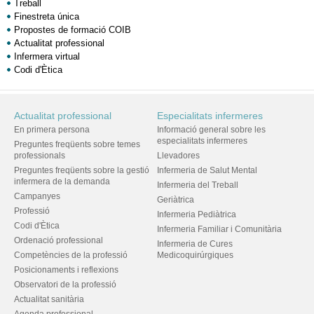
Treball
Finestreta única
Propostes de formació COIB
Actualitat professional
Infermera virtual
Codi d'Ètica
Actualitat professional
Especialitats infermeres
En primera persona
Informació general sobre les
especialitats infermeres
Preguntes freqüents sobre temes
professionals
Llevadores
Preguntes freqüents sobre la gestió
Infermeria de Salut Mental
infermera de la demanda
Infermeria del Treball
Campanyes
Geriàtrica
Professió
Infermeria Pediàtrica
Codi d'Ètica
Infermeria Familiar i Comunitària
Ordenació professional
Infermeria de Cures
Competències de la professió
Medicoquirúrgiques
Posicionaments i reflexions
Observatori de la professió
Actualitat sanitària