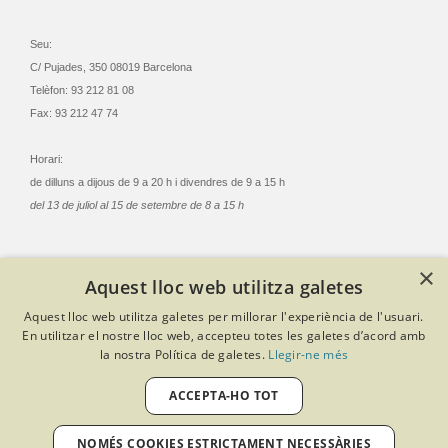
Seu:
C/ Pujades, 350 08019 Barcelona
Telèfon: 93 212 81 08
Fax: 93 212 47 74
Horari:
de dilluns a dijous de 9 a 20 h i divendres de 9 a 15 h
del 13 de juliol al 15 de setembre de 8 a 15 h
×
Aquest lloc web utilitza galetes
© Col·legi Oficial Infermeres i Infermers de Barcelona
Aquest lloc web utilitza galetes per millorar l'experiència de l'usuari.
Criteris de privacitat
Política de cookies
Avís legal
En utilitzar el nostre lloc web, accepteu totes les galetes d’acord amb
Política de protecció de dades
Política de qualitat
la nostra Política de galetes.
Llegir-ne més
Canal de denúncies
Desenvolupat amb Softeng Portal Builder
ACCEPTA-HO TOT
NOMÉS COOKIES ESTRICTAMENT NECESSÀRIES