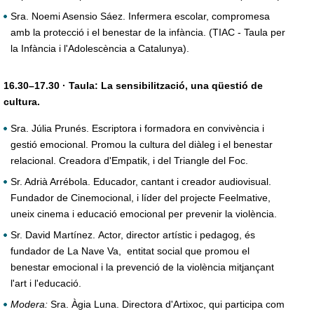
Sra. Noemi Asensio Sáez. Infermera escolar, compromesa
amb la protecció i el benestar de la infància. (TIAC - Taula per
la Infància i l'Adolescència a Catalunya).
16.30–17.30 · Taula: La sensibilització, una qüestió de
cultura.
Sra. Júlia Prunés. Escriptora i formadora en convivència i
gestió emocional. Promou la cultura del diàleg i el benestar
relacional. Creadora d'Empatik, i del Triangle del Foc.
Sr. Adrià Arrébola. Educador, cantant i creador audiovisual.
Fundador de Cinemocional, i líder del projecte Feelmative,
uneix cinema i educació emocional per prevenir la violència.
Sr. David Martínez. Actor, director artístic i pedagog, és
fundador de La Nave Va, entitat social que promou el
benestar emocional i la prevenció de la violència mitjançant
l'art i l'educació.
Modera:
Sra. Àgia Luna. Directora d'Artixoc, qui participa com