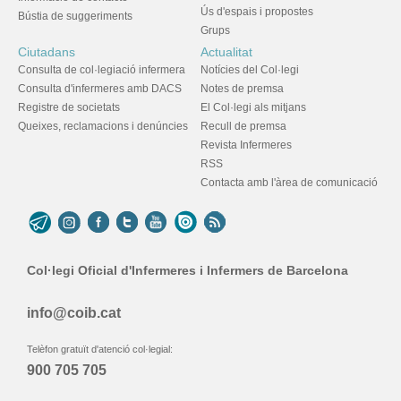
Ús d'espais i propostes
Bústia de suggeriments
Grups
Ciutadans
Actualitat
Consulta de col·legiació infermera
Notícies del Col·legi
Consulta d'infermeres amb DACS
Notes de premsa
Registre de societats
El Col·legi als mitjans
Queixes, reclamacions i denúncies
Recull de premsa
Revista Infermeres
RSS
Contacta amb l'àrea de comunicació
Col·legi Oficial d'Infermeres i Infermers de Barcelona
info@coib.cat
Telèfon gratuït d'atenció col·legial:
900 705 705