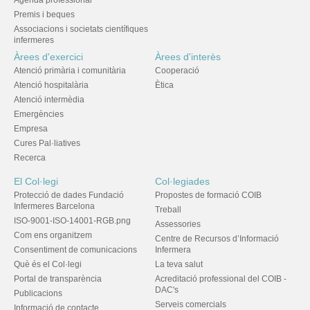
Agenda professional
Premis i beques
Associacions i societats científiques
infermeres
Àrees d'exercici
Àrees d'interès
Atenció primària i comunitària
Cooperació
Atenció hospitalària
Ètica
Atenció intermèdia
Emergències
Empresa
Cures Pal·liatives
Recerca
El Col·legi
Col·legiades
Protecció de dades Fundació
Propostes de formació COIB
Infermeres Barcelona
Treball
ISO-9001-ISO-14001-RGB.png
Assessories
Com ens organitzem
Centre de Recursos d’Informació
Consentiment de comunicacions
Infermera
Què és el Col·legi
La teva salut
Portal de transparència
Acreditació professional del COIB -
DAC's
Publicacions
Serveis comercials
Informació de contacte