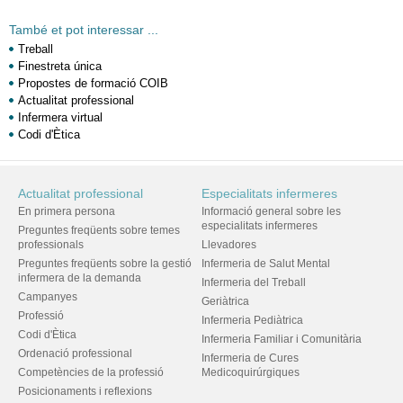
També et pot interessar ...
Treball
Finestreta única
Propostes de formació COIB
Actualitat professional
Infermera virtual
Codi d'Ètica
Actualitat professional
Especialitats infermeres
En primera persona
Informació general sobre les
especialitats infermeres
Preguntes freqüents sobre temes
professionals
Llevadores
Preguntes freqüents sobre la gestió
Infermeria de Salut Mental
infermera de la demanda
Infermeria del Treball
Campanyes
Geriàtrica
Professió
Infermeria Pediàtrica
Codi d'Ètica
Infermeria Familiar i Comunitària
Ordenació professional
Infermeria de Cures
Competències de la professió
Medicoquirúrgiques
Posicionaments i reflexions