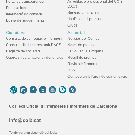
Portal de transparència
Acreditació professional del COIB -
DAC's
Publicacions
Serveis comercials
Informació de contacte
Ús d'espais i propostes
Bústia de suggeriments
Grups
Ciutadans
Actualitat
Consulta de col·legiació infermera
Notícies del Col·legi
Consulta d'infermeres amb DACS
Notes de premsa
Registre de societats
El Col·legi als mitjans
Queixes, reclamacions i denúncies
Recull de premsa
Revista Infermeres
RSS
Contacta amb l'àrea de comunicació
Col·legi Oficial d'Infermeres i Infermers de Barcelona
info@coib.cat
Telèfon gratuït d'atenció col·legial: