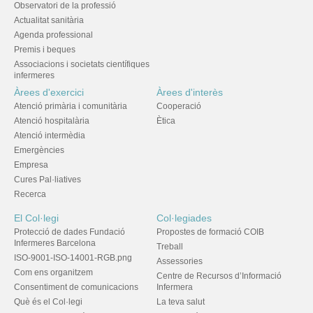
Observatori de la professió
Actualitat sanitària
Agenda professional
Premis i beques
Associacions i societats científiques
infermeres
Àrees d'exercici
Àrees d'interès
Atenció primària i comunitària
Cooperació
Atenció hospitalària
Ètica
Atenció intermèdia
Emergències
Empresa
Cures Pal·liatives
Recerca
El Col·legi
Col·legiades
Protecció de dades Fundació
Propostes de formació COIB
Infermeres Barcelona
Treball
ISO-9001-ISO-14001-RGB.png
Assessories
Com ens organitzem
Centre de Recursos d’Informació
Consentiment de comunicacions
Infermera
Què és el Col·legi
La teva salut