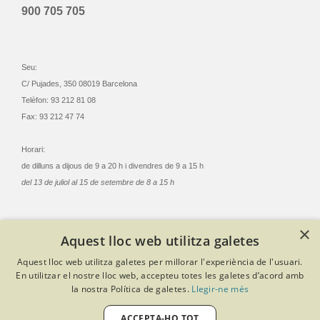
900 705 705
Seu:
C/ Pujades, 350 08019 Barcelona
Telèfon: 93 212 81 08
Fax: 93 212 47 74
Horari:
de dilluns a dijous de 9 a 20 h i divendres de 9 a 15 h
del 13 de juliol al 15 de setembre de 8 a 15 h
×
Aquest lloc web utilitza galetes
© Col·legi Oficial Infermeres i Infermers de Barcelona
Aquest lloc web utilitza galetes per millorar l'experiència de l'usuari.
Criteris de privacitat
Política de cookies
Avís legal
En utilitzar el nostre lloc web, accepteu totes les galetes d’acord amb
Política de protecció de dades
Política de qualitat
la nostra Política de galetes.
Llegir-ne més
Canal de denúncies
Desenvolupat amb Softeng Portal Builder
ACCEPTA-HO TOT