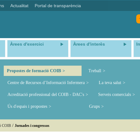
ns
Actualitat
Portal de transparència
Àrees d'exercici
Àrees d'interès
I
Propostes de formació COIB
Treball
Centre de Recursos d’Informació Infermera
La teva salut
Acreditació professional del COIB - DAC's
Serveis comercials
Ús d'espais i propostes
Grups
/
ió COIB
Jornades i congressos