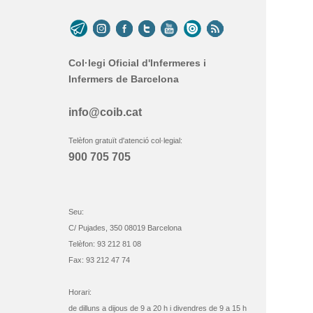
Col·legi Oficial d'Infermeres i
Infermers de Barcelona
info@coib.cat
Telèfon gratuït d'atenció col·legial:
900 705 705
Seu:
C/ Pujades, 350 08019 Barcelona
Telèfon: 93 212 81 08
Fax: 93 212 47 74
Horari:
de dilluns a dijous de 9 a 20 h i divendres de 9 a 15 h