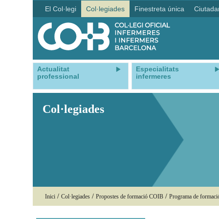
El Col·legi
Col·legiades
Finestreta única
Ciutada
Actualitat
Especialitats
professional
infermeres
Col·legiades
/
/
/
Inici
Col·legiades
Propostes de formació COIB
Programa de formac