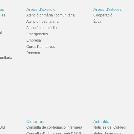
res
Àrees d'exercici
Àrees d'interès
 les
Atenció primària i comunitària
Cooperació
Atenció hospitalària
Ètica
Atenció intermèdia
al
Emergències
Empresa
Cures Pal·liatives
Recerca
unitària
Ciutadans
Actualitat
OIB
Consulta de col·legiació infermera
Notícies del Col·legi
Consulta d'infermeres amb DACS
Notes de premsa