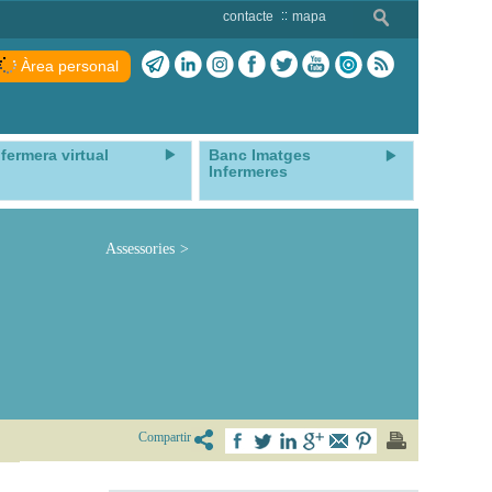
contacte
mapa
Àrea personal
nfermera virtual
Banc Imatges
Infermeres
Assessories
Compartir