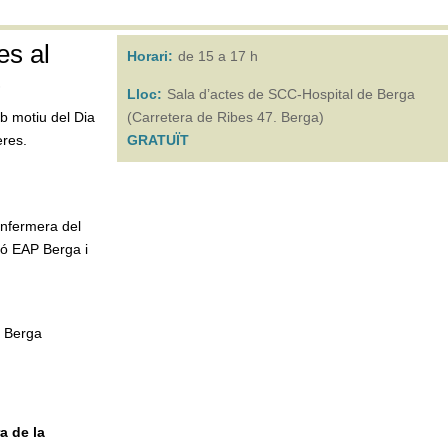
es al
Horari:
de 15 a 17 h
s
Lloc:
Sala d’actes de SCC-Hospital de Berga
b motiu del Dia
(Carretera de Ribes 47. Berga)
eres.
GRATUÏT
infermera del
ió EAP Berga i
e Berga
a de la