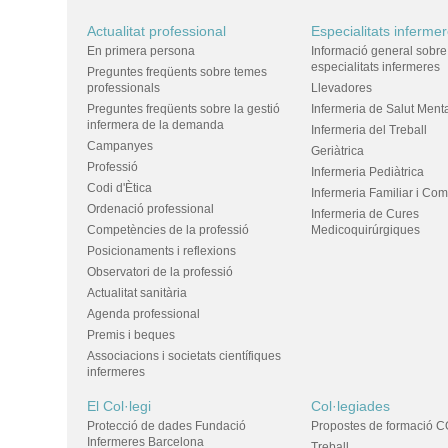
Actualitat professional
Especialitats inferme
En primera persona
Informació general sobre
especialitats infermeres
Preguntes freqüents sobre temes
professionals
Llevadores
Preguntes freqüents sobre la gestió
Infermeria de Salut Ment
infermera de la demanda
Infermeria del Treball
Campanyes
Geriàtrica
Professió
Infermeria Pediàtrica
Codi d'Ètica
Infermeria Familiar i Com
Ordenació professional
Infermeria de Cures
Competències de la professió
Medicoquirúrgiques
Posicionaments i reflexions
Observatori de la professió
Actualitat sanitària
Agenda professional
Premis i beques
Associacions i societats científiques
infermeres
El Col·legi
Col·legiades
Protecció de dades Fundació
Propostes de formació C
Infermeres Barcelona
Treball