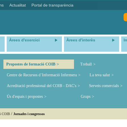
ns
Actualitat
Portal de transparència
Àrees d'exercici
Àrees d'interès
I
Propostes de formació COIB
Treball
Centre de Recursos d’Informació Infermera
La teva salut
Acreditació professional del COIB - DAC's
Serveis comercials
Ús d'espais i propostes
Grups
/
ió COIB
Jornades i congressos