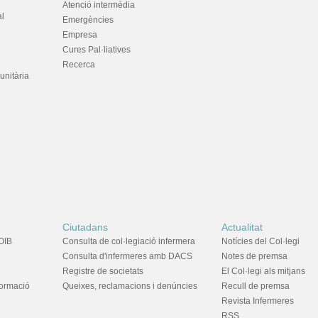
Atenció intermèdia
al
Emergències
Empresa
Cures Pal·liatives
Recerca
unitària
Ciutadans
Actualitat
OIB
Consulta de col·legiació infermera
Notícies del Col·legi
Consulta d'infermeres amb DACS
Notes de premsa
Registre de societats
El Col·legi als mitjans
formació
Queixes, reclamacions i denúncies
Recull de premsa
Revista Infermeres
RSS