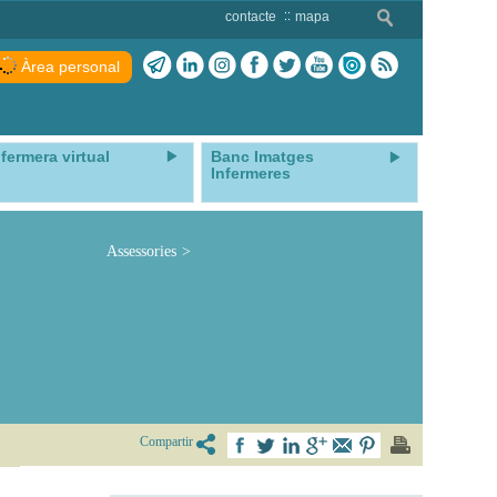
contacte
mapa
Àrea personal
nfermera virtual
Banc Imatges
Infermeres
Assessories
Compartir