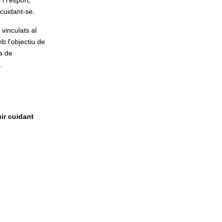
i l'esport,
 cuidant-se.
 vinculats al
mb l'objectiu de
a de
.
ir cuidant