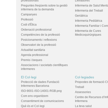
professionals
Llevadores
Preguntes freqüents sobre la gestió
Infermeria de Salut Ment
infermera de la demanda
Infermeria del Treball
Campanyes
Geriàtrica
Professió
Infermeria Pediàtrica
Codi d'Ètica
Infermeria Familiar i Com
Ordenació professional
Infermeria de Cures
Competències de la professió
Medicoquirúrgiques
Posicionaments i reflexions
Observatori de la professió
Actualitat sanitària
Agenda professional
Premis i beques
Associacions i societats científiques
infermeres
El Col·legi
Col·legiades
Protecció de dades Fundació
Propostes de formació C
Infermeres Barcelona
Treball
ISO-9001-ISO-14001-RGB.png
Assessories
Com ens organitzem
Centre de Recursos d’In
Consentiment de comunicacions
Infermera
Què és el Col·legi
La teva salut