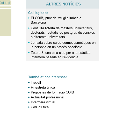
Col·legi
ALTRES NOTÍCIES
Col·legiades
El COIB, punt de refugi climàtic a
Barcelona
Consulta l'oferta de màsters universitaris,
doctorats i estudis de postgrau disponibles
a diferents universitats.
Jornada sobre cures dermocosmètiques en
la persona en un procés oncològic
Zotero 8: una eina clau per a la pràctica
infermera basada en l’evidència
També et pot interessar ...
Treball
Finestreta única
Propostes de formació COIB
Actualitat professional
Infermera virtual
Codi d'Ètica