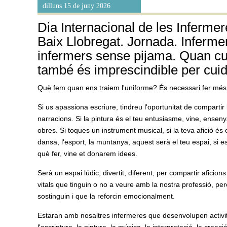
dilluns 15 de juny 2026
Dia Internacional de les Infermer
Baix Llobregat. Jornada. Infermer
infermers sense pijama. Quan cu
també és imprescindible per cui
Què fem quan ens traiem l'uniforme? És necessari fer mé
Si us apassiona escriure, tindreu l'oportunitat de compartir 
narracions. Si la pintura és el teu entusiasme, vine, enseny
obres. Si toques un instrument musical, si la teva afició és e
dansa, l'esport, la muntanya, aquest serà el teu espai, si 
què fer, vine et donarem idees.
Serà un espai lúdic, divertit, diferent, per compartir aficions
vitals que tinguin o no a veure amb la nostra professió, per
sostinguin i que la reforcin emocionalment.
Estaran amb nosaltres infermeres que desenvolupen activi