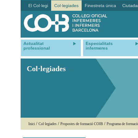
El Col·legi
Col·legiades
Finestreta única
Ciutada
Actualitat
Especialitats
professional
infermeres
Col·legiades
/
/
/
Inici
Col·legiades
Propostes de formació COIB
Programa de formac