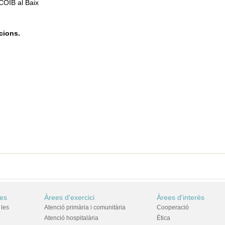
 COIB al Baix
icions.
res
Àrees d'exercici
Àrees d'interès
 les
Atenció primària i comunitària
Cooperació
Atenció hospitalària
Ètica