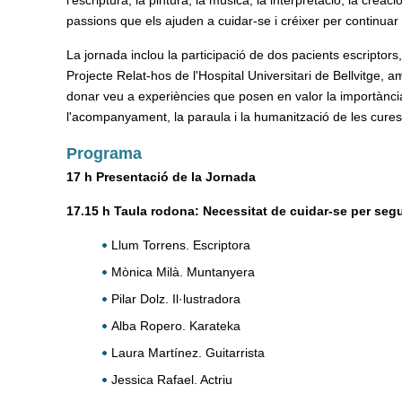
l'escriptura, la pintura, la música, la interpretació, la creació 
passions que els ajuden a cuidar-se i créixer per continuar
La jornada inclou la participació de dos pacients escriptors,
Projecte Relat-hos de l'Hospital Universitari de Bellvitge, a
donar veu a experiències que posen en valor la importànci
l'acompanyament, la paraula i la humanització de les cures
Programa
17 h Presentació de la Jornada
17.15 h Taula rodona: Necessitat de cuidar-se per segu
Llum Torrens. Escriptora
Mònica Milà. Muntanyera
Pilar Dolz. Il·lustradora
Alba Ropero. Karateka
Laura Martínez. Guitarrista
Jessica Rafael. Actriu