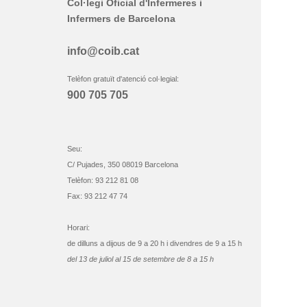
Col·legi Oficial d'Infermeres i
Infermers de Barcelona
info@coib.cat
Telèfon gratuït d'atenció col·legial:
900 705 705
Seu:
C/ Pujades, 350 08019 Barcelona
Telèfon: 93 212 81 08
Fax: 93 212 47 74
Horari:
de dilluns a dijous de 9 a 20 h i divendres de 9 a 15 h
del 13 de juliol al 15 de setembre de 8 a 15 h