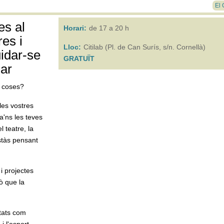
El 
es al
Horari:
de 17 a 20 h
es i
Lloc:
Citilab (Pl. de Can Surís, s/n. Cornellà)
idar-se
GRATUÏT
dar
s coses?
les vostres
a'ns les teves
l teatre, la
estàs pensant
 i projectes
ò que la
tats com