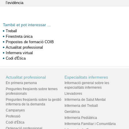
l’evidència
També et pot interessar ...
Treball
Finestreta única
Propostes de formació COIB
Actualitat professional
Infermera virtual
Codi d'Ètica
Actualitat professional
Especialitats infermeres
En primera persona
Informació general sobre les
especialitats infermeres
Preguntes freqüents sobre temes
professionals
Llevadores
Preguntes freqüents sobre la gestió
Infermeria de Salut Mental
infermera de la demanda
Infermeria del Treball
Campanyes
Geriàtrica
Professió
Infermeria Pediàtrica
Codi d'Ètica
Infermeria Familiar i Comunitària
Ordenació professional