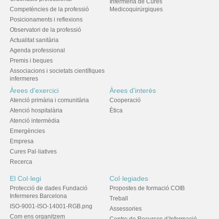
Infermeria de Cures
Competències de la professió
Medicoquirúrgiques
Posicionaments i reflexions
Observatori de la professió
Actualitat sanitària
Agenda professional
Premis i beques
Associacions i societats científiques
infermeres
Àrees d'exercici
Àrees d'interès
Atenció primària i comunitària
Cooperació
Atenció hospitalària
Ètica
Atenció intermèdia
Emergències
Empresa
Cures Pal·liatives
Recerca
El Col·legi
Col·legiades
Protecció de dades Fundació
Propostes de formació COIB
Infermeres Barcelona
Treball
ISO-9001-ISO-14001-RGB.png
Assessories
Com ens organitzem