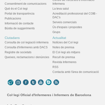
Centre de Recursos d’Informació
Consentiment de comunicacions
Infermera
Què és el Col·legi
La teva salut
Portal de transparència
Acreditació professional del COIB -
DAC's
Publicacions
Serveis comercials
Informació de contacte
Ús d'espais i propostes
Bústia de suggeriments
Grups
Ciutadans
Actualitat
Consulta de col·legiació infermera
Notícies del Col·legi
Consulta d'infermeres amb DACS
Notes de premsa
Registre de societats
El Col·legi als mitjans
Queixes, reclamacions i denúncies
Recull de premsa
Revista Infermeres
RSS
Contacta amb l'àrea de comunicació
Col·legi Oficial d'Infermeres i Infermers de Barcelona