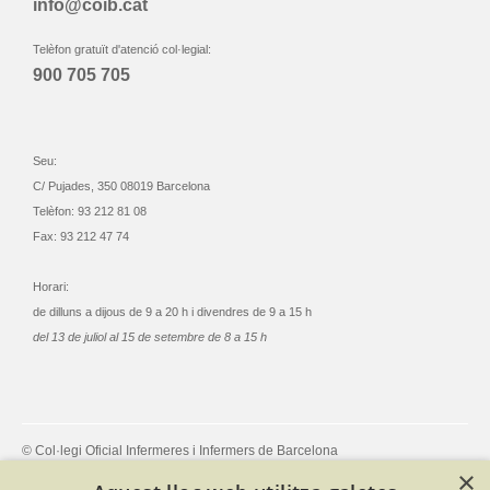
info@coib.cat
Telèfon gratuït d'atenció col·legial:
900 705 705
Seu:
C/ Pujades, 350 08019 Barcelona
Telèfon: 93 212 81 08
Fax: 93 212 47 74
Horari:
de dilluns a dijous de 9 a 20 h i divendres de 9 a 15 h
del 13 de juliol al 15 de setembre de 8 a 15 h
© Col·legi Oficial Infermeres i Infermers de Barcelona
Criteris de privacitat
Política de cookies
Avís legal
×