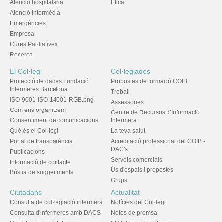
Atenció hospitalària
Ètica
Atenció intermèdia
Emergències
Empresa
Cures Pal·liatives
Recerca
El Col·legi
Col·legiades
Protecció de dades Fundació
Propostes de formació COIB
Infermeres Barcelona
Treball
ISO-9001-ISO-14001-RGB.png
Assessories
Com ens organitzem
Centre de Recursos d’Informació
Consentiment de comunicacions
Infermera
Què és el Col·legi
La teva salut
Portal de transparència
Acreditació professional del COIB -
DAC's
Publicacions
Serveis comercials
Informació de contacte
Ús d'espais i propostes
Bústia de suggeriments
Grups
Ciutadans
Actualitat
Consulta de col·legiació infermera
Notícies del Col·legi
Consulta d'infermeres amb DACS
Notes de premsa