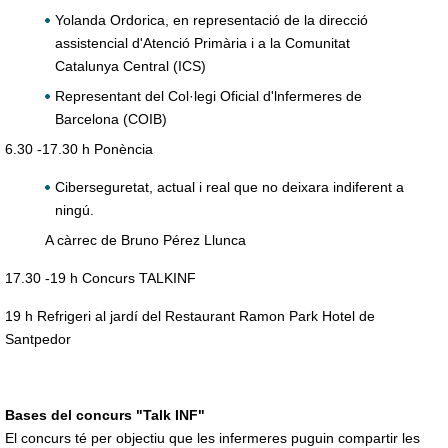
Yolanda Ordorica, en repre­sentació de la direcció
assisten­cial d'Atenció Primària i a la Comunitat
Catalunya Central (ICS)
Representant del Col·legi Oficial d'lnfermeres de
Barcelona (COIB)
6.30 -17.30 h Ponència
Ciberseguretat, actual i real que no deixara indiferent a
ningú.
A càrrec de Bruno Pérez Llunca
17.30 -19 h Concurs TALKINF
19 h Refrigeri al jardí del Restaurant Ramon Park Hotel de
Santpedor
Bases del concurs "Talk INF"
El concurs té per objectiu que les infermeres puguin compartir les