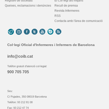
Registre de societats
El Col·legi als mitjans
Queixes, reclamacions i denúncies
Recull de premsa
Revista Infermeres
RSS
Contacta amb l'àrea de comunicació
Col·legi Oficial d'Infermeres i Infermers de Barcelona
info@coib.cat
Telèfon gratuït d'atenció col·legial:
900 705 705
Seu:
C/ Pujades, 350 08019 Barcelona
Telèfon: 93 212 81 08
Fax: 93 212 47 74