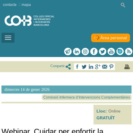
contacte
mapa
Àrea personal
Toggle
navigation
Compartir
dimecres 14 de gener 2026
Comissió Infermera d’Intervencions Complementàries
Lloc:
Online
GRATUÏT
Webinar. Cuidar per enfortir la