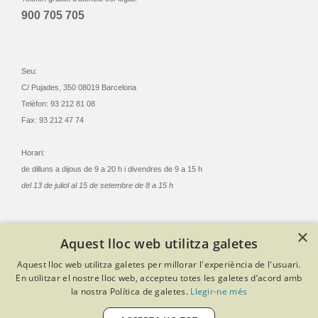
900 705 705
Seu:
C/ Pujades, 350 08019 Barcelona
Telèfon: 93 212 81 08
Fax: 93 212 47 74
Horari:
de dilluns a dijous de 9 a 20 h i divendres de 9 a 15 h
del 13 de juliol al 15 de setembre de 8 a 15 h
×
Aquest lloc web utilitza galetes
© Col·legi Oficial Infermeres i Infermers de Barcelona
Aquest lloc web utilitza galetes per millorar l'experiència de l'usuari.
Criteris de privacitat
Política de cookies
Avís legal
En utilitzar el nostre lloc web, accepteu totes les galetes d’acord amb
Política de protecció de dades
Política de qualitat
la nostra Política de galetes.
Llegir-ne més
Canal de denúncies
Desenvolupat amb Softeng Portal Builder