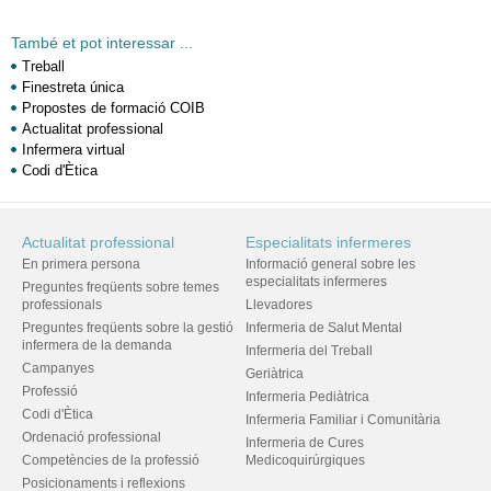
També et pot interessar ...
Treball
Finestreta única
Propostes de formació COIB
Actualitat professional
Infermera virtual
Codi d'Ètica
Actualitat professional
Especialitats infermeres
En primera persona
Informació general sobre les
especialitats infermeres
Preguntes freqüents sobre temes
professionals
Llevadores
Preguntes freqüents sobre la gestió
Infermeria de Salut Mental
infermera de la demanda
Infermeria del Treball
Campanyes
Geriàtrica
Professió
Infermeria Pediàtrica
Codi d'Ètica
Infermeria Familiar i Comunitària
Ordenació professional
Infermeria de Cures
Competències de la professió
Medicoquirúrgiques
Posicionaments i reflexions