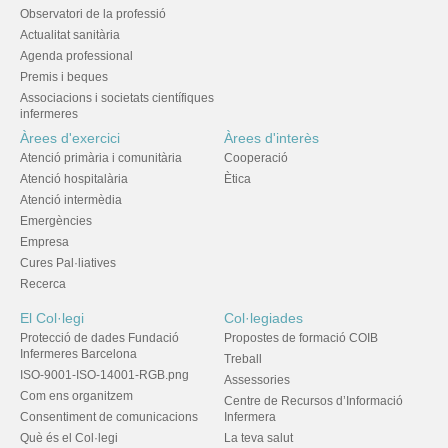
Observatori de la professió
Actualitat sanitària
Agenda professional
Premis i beques
Associacions i societats científiques
infermeres
Àrees d'exercici
Àrees d'interès
Atenció primària i comunitària
Cooperació
Atenció hospitalària
Ètica
Atenció intermèdia
Emergències
Empresa
Cures Pal·liatives
Recerca
El Col·legi
Col·legiades
Protecció de dades Fundació
Propostes de formació COIB
Infermeres Barcelona
Treball
ISO-9001-ISO-14001-RGB.png
Assessories
Com ens organitzem
Centre de Recursos d’Informació
Consentiment de comunicacions
Infermera
Què és el Col·legi
La teva salut