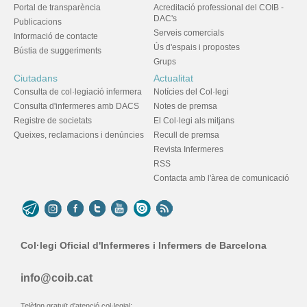
Portal de transparència
Acreditació professional del COIB -
DAC's
Publicacions
Serveis comercials
Informació de contacte
Ús d'espais i propostes
Bústia de suggeriments
Grups
Ciutadans
Actualitat
Consulta de col·legiació infermera
Notícies del Col·legi
Consulta d'infermeres amb DACS
Notes de premsa
Registre de societats
El Col·legi als mitjans
Queixes, reclamacions i denúncies
Recull de premsa
Revista Infermeres
RSS
Contacta amb l'àrea de comunicació
Col·legi Oficial d'Infermeres i Infermers de Barcelona
info@coib.cat
Telèfon gratuït d'atenció col·legial: