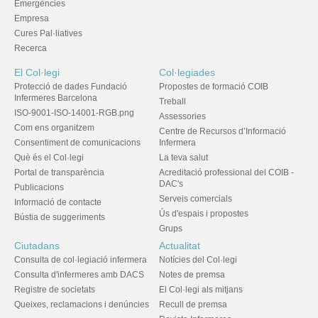
Emergències
Empresa
Cures Pal·liatives
Recerca
El Col·legi
Col·legiades
Protecció de dades Fundació
Propostes de formació COIB
Infermeres Barcelona
Treball
ISO-9001-ISO-14001-RGB.png
Assessories
Com ens organitzem
Centre de Recursos d’Informació
Consentiment de comunicacions
Infermera
Què és el Col·legi
La teva salut
Portal de transparència
Acreditació professional del COIB -
DAC's
Publicacions
Serveis comercials
Informació de contacte
Ús d'espais i propostes
Bústia de suggeriments
Grups
Ciutadans
Actualitat
Consulta de col·legiació infermera
Notícies del Col·legi
Consulta d'infermeres amb DACS
Notes de premsa
Registre de societats
El Col·legi als mitjans
Queixes, reclamacions i denúncies
Recull de premsa