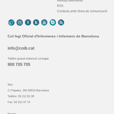
Revista Infermeres
RSS
Contacta amb l'àrea de comunicació
Col·legi Oficial d'Infermeres i Infermers de Barcelona
info@coib.cat
Telèfon gratuït d'atenció col·legial:
900 705 705
Seu:
C/ Pujades, 350 08019 Barcelona
Telèfon: 93 212 81 08
Fax: 93 212 47 74
Horari: