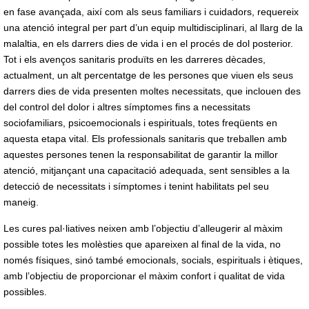
en fase avançada, així com als seus familiars i cuidadors, requereix
una atenció integral per part d’un equip multidisciplinari, al llarg de la
malaltia, en els darrers dies de vida i en el procés de dol posterior.
Tot i els avenços sanitaris produïts en les darreres dècades,
actualment, un alt percentatge de les persones que viuen els seus
darrers dies de vida presenten moltes necessitats, que inclouen des
del control del dolor i altres símptomes fins a necessitats
sociofamiliars, psicoemocionals i espirituals, totes freqüents en
aquesta etapa vital. Els professionals sanitaris que treballen amb
aquestes persones tenen la responsabilitat de garantir la millor
atenció, mitjançant una capacitació adequada, sent sensibles a la
detecció de necessitats i símptomes i tenint habilitats pel seu
maneig.
Les cures pal·liatives neixen amb l’objectiu d’alleugerir al màxim
possible totes les molèsties que apareixen al final de la vida, no
només físiques, sinó també emocionals, socials, espirituals i ètiques,
amb l’objectiu de proporcionar el màxim confort i qualitat de vida
possibles.