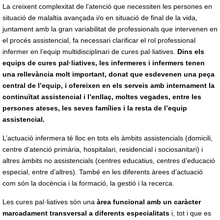
La creixent complexitat de l’atenció que necessiten les persones en
situació de malaltia avançada i/o en situació de final de la vida,
juntament amb la gran variabilitat de professionals que intervenen en
el procés assistencial, fa necessari clarificar el rol professional
infermer en l’equip multidisciplinari de cures pal·liatives.
Dins els
equips de cures pal·liatives, les infermeres i infermers tenen
una rellevància molt important, donat que esdevenen una peça
central de l’equip, i ofereixen en els serveis amb internament la
continuïtat assistencial i l’enllaç, moltes vegades, entre les
persones ateses, les seves famílies i la resta de l’equip
assistencial.
L’actuació infermera té lloc en tots els àmbits assistencials (domicili,
centre d’atenció primària, hospitalari, residencial i sociosanitari) i
altres àmbits no assistencials (centres educatius, centres d’educació
especial, entre d’altres). També en les diferents àrees d’actuació
com són la docència i la formació, la gestió i la recerca.
Les cures pal·liatives són una
àrea funcional amb un caràcter
marcadament transversal a diferents especialitats
i, tot i que es