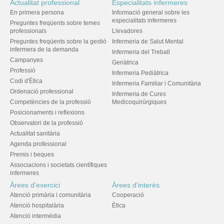
Actualitat professional
Especialitats infermeres
En primera persona
Informació general sobre les
especialitats infermeres
Preguntes freqüents sobre temes
professionals
Llevadores
Preguntes freqüents sobre la gestió
Infermeria de Salut Mental
infermera de la demanda
Infermeria del Treball
Campanyes
Geriàtrica
Professió
Infermeria Pediàtrica
Codi d'Ètica
Infermeria Familiar i Comunitària
Ordenació professional
Infermeria de Cures
Competències de la professió
Medicoquirúrgiques
Posicionaments i reflexions
Observatori de la professió
Actualitat sanitària
Agenda professional
Premis i beques
Associacions i societats científiques
infermeres
Àrees d'exercici
Àrees d'interès
Atenció primària i comunitària
Cooperació
Atenció hospitalària
Ètica
Atenció intermèdia