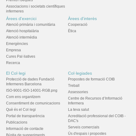
Premis i beques
Associacions i societats científiques
infermeres
Àrees d'exercici
Àrees d'interès
Atenció primària i comunitària
Cooperació
Atenció hospitalària
Ètica
Atenció intermèdia
Emergències
Empresa
Cures Pal·liatives
Recerca
El Col·legi
Col·legiades
Protecció de dades Fundació
Propostes de formació COIB
Infermeres Barcelona
Treball
ISO-9001-ISO-14001-RGB.png
Assessories
Com ens organitzem
Centre de Recursos d’Informació
Consentiment de comunicacions
Infermera
Què és el Col·legi
La teva salut
Portal de transparència
Acreditació professional del COIB -
DAC's
Publicacions
Serveis comercials
Informació de contacte
Ús d'espais i propostes
Bústia de suggeriments