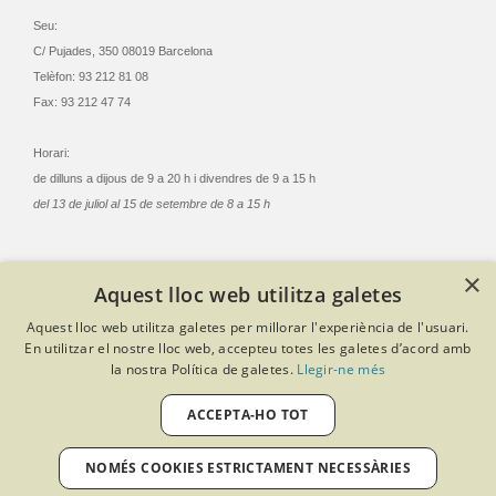
Seu:
C/ Pujades, 350 08019 Barcelona
Telèfon: 93 212 81 08
Fax: 93 212 47 74
Horari:
de dilluns a dijous de 9 a 20 h i divendres de 9 a 15 h
del 13 de juliol al 15 de setembre de 8 a 15 h
×
Aquest lloc web utilitza galetes
© Col·legi Oficial Infermeres i Infermers de Barcelona
Aquest lloc web utilitza galetes per millorar l'experiència de l'usuari.
Criteris de privacitat
Política de cookies
Avís legal
En utilitzar el nostre lloc web, accepteu totes les galetes d’acord amb
Política de protecció de dades
Política de qualitat
la nostra Política de galetes.
Llegir-ne més
Canal de denúncies
Desenvolupat amb Softeng Portal Builder
ACCEPTA-HO TOT
NOMÉS COOKIES ESTRICTAMENT NECESSÀRIES