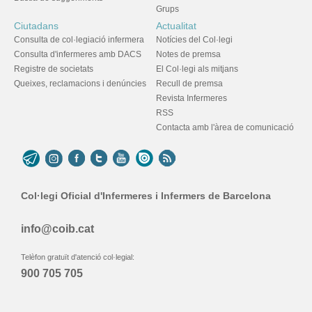
Grups
Ciutadans
Actualitat
Consulta de col·legiació infermera
Notícies del Col·legi
Consulta d'infermeres amb DACS
Notes de premsa
Registre de societats
El Col·legi als mitjans
Queixes, reclamacions i denúncies
Recull de premsa
Revista Infermeres
RSS
Contacta amb l'àrea de comunicació
Col·legi Oficial d'Infermeres i Infermers de Barcelona
info@coib.cat
Telèfon gratuït d'atenció col·legial:
900 705 705