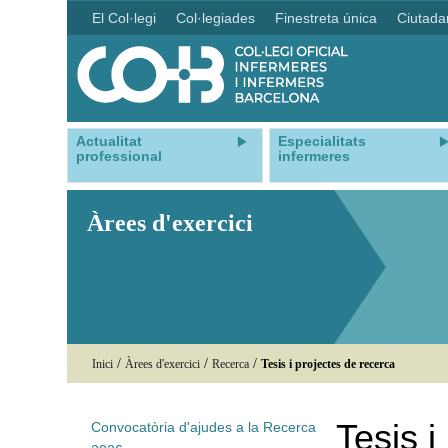
El Col·legi
Col·legiades
Finestreta única
Ciutada
Actualitat
Especialitats
professional
infermeres
Àrees d'exercici
/
/
/
Inici
Àrees d'exercici
Recerca
Tesis i projectes de recerca
Tesis i
Convocatòria d'ajudes a la Recerca