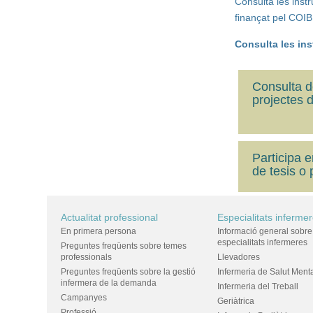
Consulta les instr
finançat pel COIB
Consulta les ins
Consulta de
projectes 
Participa e
de tesis o
Actualitat professional
Especialitats inferme
En primera persona
Informació general sobre
especialitats infermeres
Preguntes freqüents sobre temes
professionals
Llevadores
Preguntes freqüents sobre la gestió
Infermeria de Salut Ment
infermera de la demanda
Infermeria del Treball
Campanyes
Geriàtrica
Professió