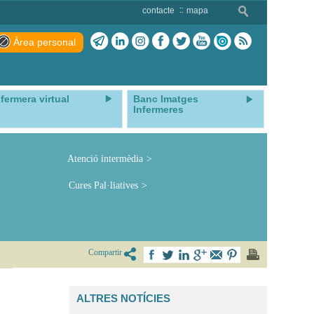
contacte
mapa
Àrea personal
nfermera virtual
Banc Imatges
Infermeres
Atenció intermèdia
Cures Pal·liatives
Compartir
ALTRES NOTÍCIES