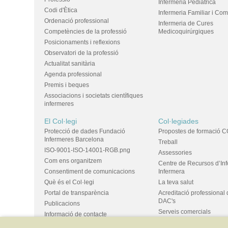
Infermeria Pediàtrica
Codi d'Ètica
Infermeria Familiar i Com
Ordenació professional
Infermeria de Cures
Competències de la professió
Medicoquirúrgiques
Posicionaments i reflexions
Observatori de la professió
Actualitat sanitària
Agenda professional
Premis i beques
Associacions i societats científiques
infermeres
El Col·legi
Col·legiades
Protecció de dades Fundació
Propostes de formació C
Infermeres Barcelona
Treball
ISO-9001-ISO-14001-RGB.png
Assessories
Com ens organitzem
Centre de Recursos d’In
Consentiment de comunicacions
Infermera
Què és el Col·legi
La teva salut
Portal de transparència
Acreditació professional 
DAC's
Publicacions
Serveis comercials
Informació de contacte
Ús d'espais i propostes
Bústia de suggeriments