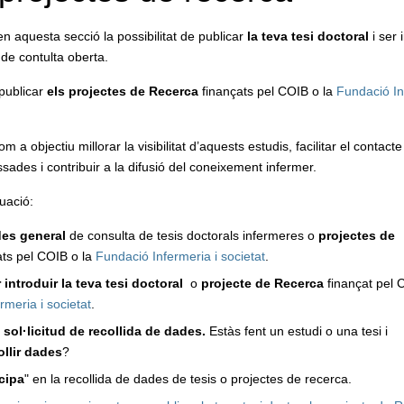
en aquesta secció la possibilitat de publicar
la teva tesi doctoral
i ser 
de contulta oberta.
ublicar
els projectes de Recerca
finançats pel COIB o la
Fundació In
m a objectiu millorar la visibilitat d’aquests estudis, facilitar el contac
sades i contribuir a la difusió del coneixement infermer.
uació:
es general
de consulta de tesis doctorals infermeres o
projectes de
ts pel COIB o la
Fundació Infermeria i societat
.
 introduir la teva tesi doctoral
o
projecte de Recerca
finançat pel 
rmeria i societat
.
 sol
·licitud de recollida de dades.
Estàs fent un estudi o una tesi i
ollir dades
?
icipa
" en la recollida de dades de tesis o projectes de recerca.