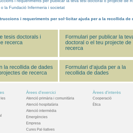
uccions i requeriments per publicar la teva tesi doctoral o projecte de 
 o la Fundació Infermeria i societat
truccions i requeriments per sol·licitar ajuda per a la recollida de
 tesis doctorals i
Formulari per publicar la teva
de recerca
doctoral o el teu projecte de
recerca
n la recollida de dades
Formulari d’ajuda per a la
 projectes de recerca
recollida de dades
res
Àrees d'exercici
Àrees d'interès
 les
Atenció primària i comunitària
Cooperació
Atenció hospitalària
Ètica
Atenció intermèdia
al
Emergències
Empresa
Cures Pal·liatives