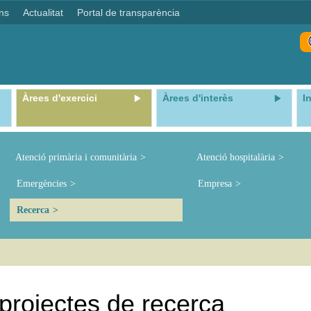
ns
Actualitat
Portal de transparència
Àrees d'exercici
Àrees d'interès
I
Atenció primària i comunitària
Atenció hospitalària
Emergències
Empresa
Recerca
 projectes de recerca