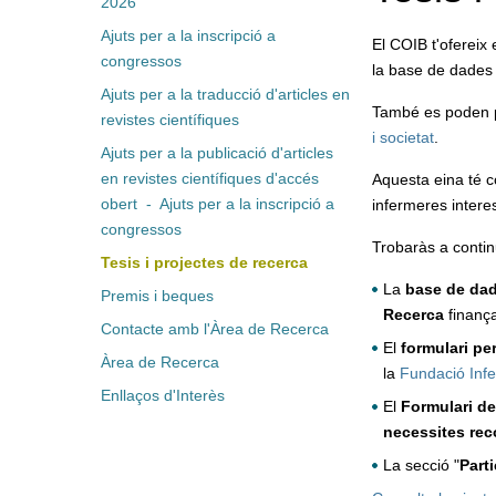
2026
Ajuts per a la inscripció a
El COIB t'ofereix 
congressos
la base de dades 
Ajuts per a la traducció d'articles en
També es poden p
revistes científiques
i societat
.
Ajuts per a la publicació d'articles
en revistes científiques d'accés
Aquesta eina té co
obert - Ajuts per a la inscripció a
infermeres interes
congressos
Trobaràs a contin
Tesis i projectes de recerca
La
base de dad
Premis i beques
Recerca
finança
Contacte amb l'Àrea de Recerca
El
formulari per
Àrea de Recerca
la
Fundació Infe
Enllaços d'Interès
El
Formulari de
necessites rec
La secció "
Part