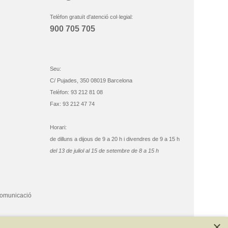
Telèfon gratuït d'atenció col·legial:
900 705 705
Seu:
C/ Pujades, 350 08019 Barcelona
Telèfon: 93 212 81 08
Fax: 93 212 47 74
Horari:
de dilluns a dijous de 9 a 20 h i divendres de 9 a 15 h
del 13 de juliol al 15 de setembre de 8 a 15 h
comunicació
×