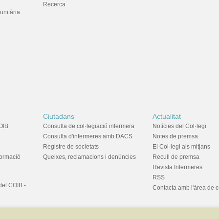
Recerca
unitària
Ciutadans
Actualitat
OIB
Consulta de col·legiació infermera
Notícies del Col·legi
Consulta d'infermeres amb DACS
Notes de premsa
Registre de societats
El Col·legi als mitjans
formació
Queixes, reclamacions i denúncies
Recull de premsa
Revista Infermeres
RSS
del COIB -
Contacta amb l'àrea de 