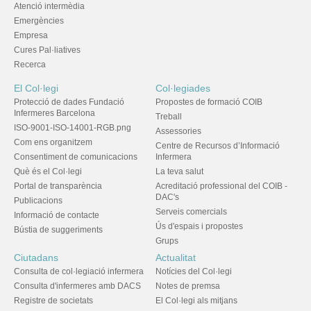
Atenció intermèdia
Emergències
Empresa
Cures Pal·liatives
Recerca
El Col·legi
Col·legiades
Protecció de dades Fundació
Propostes de formació COIB
Infermeres Barcelona
Treball
ISO-9001-ISO-14001-RGB.png
Assessories
Com ens organitzem
Centre de Recursos d’Informació
Consentiment de comunicacions
Infermera
Què és el Col·legi
La teva salut
Portal de transparència
Acreditació professional del COIB -
DAC's
Publicacions
Serveis comercials
Informació de contacte
Ús d'espais i propostes
Bústia de suggeriments
Grups
Ciutadans
Actualitat
Consulta de col·legiació infermera
Notícies del Col·legi
Consulta d'infermeres amb DACS
Notes de premsa
Registre de societats
El Col·legi als mitjans