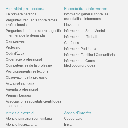
Actualitat professional
Especialitats infermeres
En primera persona
Informació general sobre les
especialitats infermeres
Preguntes freqüents sobre temes
professionals
Llevadores
Preguntes freqüents sobre la gestió
Infermeria de Salut Mental
infermera de la demanda
Infermeria del Treball
Campanyes
Geriàtrica
Professió
Infermeria Pediàtrica
Codi d'Ètica
Infermeria Familiar i Comunitària
Ordenació professional
Infermeria de Cures
Competències de la professió
Medicoquirúrgiques
Posicionaments i reflexions
Observatori de la professió
Actualitat sanitària
Agenda professional
Premis i beques
Associacions i societats científiques
infermeres
Àrees d'exercici
Àrees d'interès
Atenció primària i comunitària
Cooperació
Atenció hospitalària
Ètica