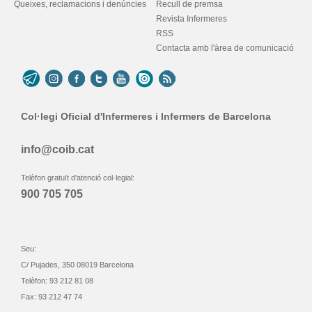
Queixes, reclamacions i denúncies
Recull de premsa
Revista Infermeres
RSS
Contacta amb l'àrea de comunicació
Col·legi Oficial d'Infermeres i Infermers de Barcelona
info@coib.cat
Telèfon gratuït d'atenció col·legial:
900 705 705
Seu:
C/ Pujades, 350 08019 Barcelona
Telèfon: 93 212 81 08
Fax: 93 212 47 74