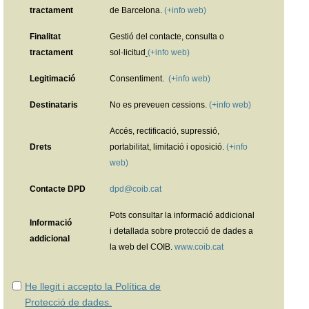
tractament
de Barcelona.
(+info web)
Finalitat
Gestió del contacte, consulta o
tractament
sol·licitud
(+info web)
Legitimació
Consentiment.
(+info web)
Destinataris
No es preveuen cessions.
(+info web)
Accés, rectificació, supressió,
Drets
portabilitat, limitació i oposició.
(+info
web)
Contacte DPD
dpd@coib.cat
Pots consultar la informació addicional
Informació
i detallada sobre protecció de dades a
addicional
la web del COIB.
www.coib.cat
He llegit i accepto la Política de
Protecció de dades.