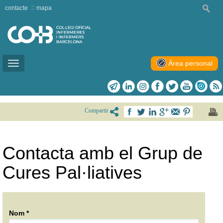
contacte
mapa
Àrea personal
Toggle
navigation
Compartir
Contacta amb el Grup de
Cures Pal·liatives
Nom *