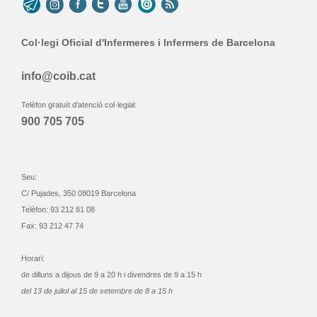
Col·legi Oficial d'Infermeres i Infermers de Barcelona
info@coib.cat
Telèfon gratuït d'atenció col·legial:
900 705 705
Seu:
C/ Pujades, 350 08019 Barcelona
Telèfon: 93 212 81 08
Fax: 93 212 47 74
Horari:
de dilluns a dijous de 9 a 20 h i divendres de 9 a 15 h
del 13 de juliol al 15 de setembre de 8 a 15 h