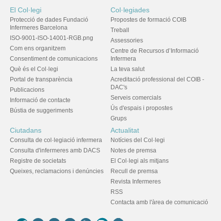
El Col·legi
Col·legiades
Protecció de dades Fundació
Propostes de formació COIB
Infermeres Barcelona
Treball
ISO-9001-ISO-14001-RGB.png
Assessories
Com ens organitzem
Centre de Recursos d’Informació
Consentiment de comunicacions
Infermera
Què és el Col·legi
La teva salut
Portal de transparència
Acreditació professional del COIB -
DAC's
Publicacions
Serveis comercials
Informació de contacte
Ús d'espais i propostes
Bústia de suggeriments
Grups
Ciutadans
Actualitat
Consulta de col·legiació infermera
Notícies del Col·legi
Consulta d'infermeres amb DACS
Notes de premsa
Registre de societats
El Col·legi als mitjans
Queixes, reclamacions i denúncies
Recull de premsa
Revista Infermeres
RSS
Contacta amb l'àrea de comunicació