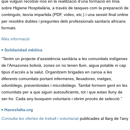
que vulguin recolzar-nos en la realització d'una formació en línia
sobre Higiene Hospitalària, a través de tasques com la preparació de
continguts, teoria impartida (PDF, vídeo, etc.) i una sessió final online
per resoldre dubtes i preguntes dels professionals sanitaris africans
formats.
Més informació
Solidaridad médica
“Tenim un projecte d’assistència sanitària a les comunitats indígenes
de l’Amazones bolivià, zones on no tenen llum, aigua potable ni cap
tipus d’accés a la salut. Organitzem brigades en canoa a les
diferents comunitats portant infermeres, llevadores, metges,
odontòlegs, preventivistes i microbiòlegs. També formem gent en les
comunitats per a que siguin autosuficients, tot i que estan lluny de
ser-ho. Cada any busquem voluntaris i obrim procés de selecció.”
Hacesfalta.org
Consulta les ofertes de treball i voluntariat
publicades al llarg de l'any