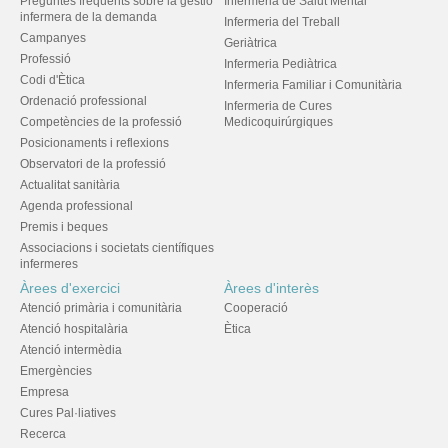
Preguntes freqüents sobre la gestió
Infermeria de Salut Mental
infermera de la demanda
Infermeria del Treball
Campanyes
Geriàtrica
Professió
Infermeria Pediàtrica
Codi d'Ètica
Infermeria Familiar i Comunitària
Ordenació professional
Infermeria de Cures
Competències de la professió
Medicoquirúrgiques
Posicionaments i reflexions
Observatori de la professió
Actualitat sanitària
Agenda professional
Premis i beques
Associacions i societats científiques
infermeres
Àrees d'exercici
Àrees d'interès
Atenció primària i comunitària
Cooperació
Atenció hospitalària
Ètica
Atenció intermèdia
Emergències
Empresa
Cures Pal·liatives
Recerca