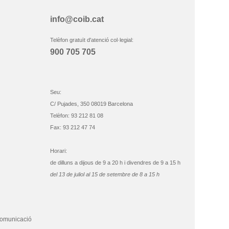
info@coib.cat
Telèfon gratuït d'atenció col·legial:
900 705 705
Seu:
C/ Pujades, 350 08019 Barcelona
Telèfon: 93 212 81 08
Fax: 93 212 47 74
Horari:
de dilluns a dijous de 9 a 20 h i divendres de 9 a 15 h
del 13 de juliol al 15 de setembre de 8 a 15 h
comunicació