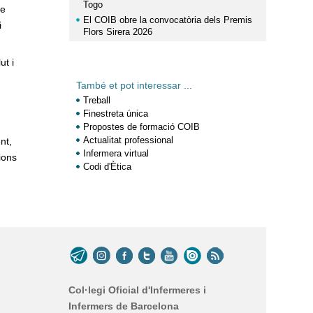
Togo
ne
El COIB obre la convocatòria dels Premis
i
Flors Sirera 2026
ut i
També et pot interessar ...
Treball
Finestreta única
Propostes de formació COIB
Actualitat professional
nt,
Infermera virtual
ions
Codi d'Ètica
Col·legi Oficial d'Infermeres i
Infermers de Barcelona