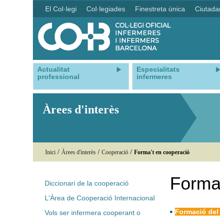
El Col·legi
Col·legiades
Finestreta única
Ciutada
Actualitat
Especialitats
professional
infermeres
Àrees d'interès
/
/
/
Inici
Àrees d'interès
Cooperació
Forma't en cooperació
Forma
Diccionari de la cooperació
L'Àrea de Cooperació Internacional
Formació del 
Vols ser infermera cooperant o