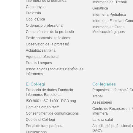
infermera de la demanda
Infermeria del Treball
Campanyes
Geriàtrica
Professió
Infermeria Pediàtrica
Codi d'Ètica
Infermeria Familiar i Com
Ordenació professional
Infermeria de Cures
Competències de la professió
Medicoquirúrgiques
Posicionaments i reflexions
Observatori de la professió
Actualitat sanitària
Agenda professional
Premis i beques
Associacions i societats científiques
infermeres
El Col·legi
Col·legiades
Protecció de dades Fundació
Propostes de formació C
Infermeres Barcelona
Treball
ISO-9001-ISO-14001-RGB.png
Assessories
Com ens organitzem
Centre de Recursos d’In
Consentiment de comunicacions
Infermera
Què és el Col·legi
La teva salut
Portal de transparència
Acreditació professional 
DAC's
Publicacions