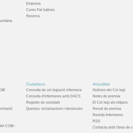
Empresa
Cures Pal·liatives
Recerca
unitària
Ciutadans
Actualitat
OIB
Consulta de col·legiació infermera
Notícies del Col·legi
Consulta d'infermeres amb DACS
Notes de premsa
Registre de societats
El Col·legi als mitjans
formació
Queixes, reclamacions i denúncies
Recull de premsa
Revista Infermeres
RSS
del COIB -
Contacta amb l'àrea de 