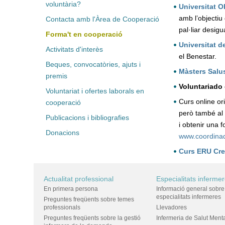
voluntària?
Universitat O
amb l’objectiu
Contacta amb l'Àrea de Cooperació
pal·liar desigu
Forma't en cooperació
Universitat d
Activitats d'interès
el Benestar.
Beques, convocatòries, ajuts i
Màsters Salu
premis
Voluntariado 
Voluntariat i ofertes laborals en
Curs online or
cooperació
però també al 
Publicacions i bibliografies
i obtenir una 
Donacions
www.coordina
Curs ERU Cre
Actualitat professional
Especialitats inferme
En primera persona
Informació general sobre
especialitats infermeres
Preguntes freqüents sobre temes
professionals
Llevadores
Preguntes freqüents sobre la gestió
Infermeria de Salut Ment