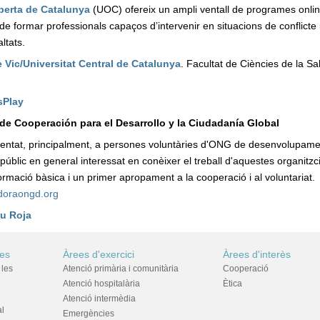
berta de Catalunya
(UOC) ofereix un ampli ventall de programes onli
 de formar professionals capaços d’intervenir en situacions de conflicte 
altats.
e Vic/Universitat Central de Catalunya
. Facultat de Ciències de la Sal
sPlay
de Cooperación para el Desarrollo y la Ciudadanía Global
ientat, principalment, a persones voluntàries d'ONG de desenvolupame
públic en general interessat en conèixer el treball d'aquestes organitzc
formació bàsica i un primer apropament a la cooperació i al voluntariat.
doraongd.org
u Roja
res
Àrees d'exercici
Àrees d'interès
 les
Atenció primària i comunitària
Cooperació
Atenció hospitalària
Ètica
Atenció intermèdia
al
Emergències