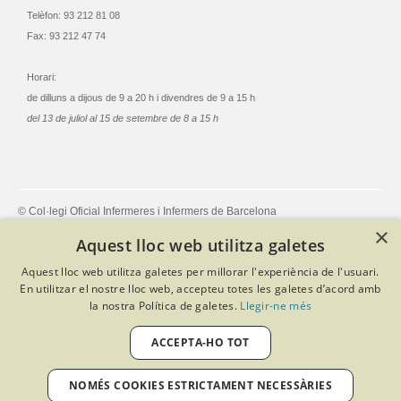
Telèfon: 93 212 81 08
Fax: 93 212 47 74
Horari:
de dilluns a dijous de 9 a 20 h i divendres de 9 a 15 h
del 13 de juliol al 15 de setembre de 8 a 15 h
© Col·legi Oficial Infermeres i Infermers de Barcelona
Criteris de privacitat
Política de cookies
Avís legal
×
Aquest lloc web utilitza galetes
Política de protecció de dades
Política de qualitat
Canal de denúncies
Desenvolupat amb Softeng Portal Builder
Aquest lloc web utilitza galetes per millorar l'experiència de l'usuari.
En utilitzar el nostre lloc web, accepteu totes les galetes d’acord amb
la nostra Política de galetes.
Llegir-ne més
ACCEPTA-HO TOT
NOMÉS COOKIES ESTRICTAMENT NECESSÀRIES