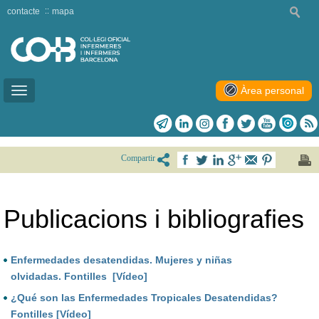
contacte
mapa
Àrea personal
Toggle
navigation
Compartir
Publicacions i bibliografies
Enfermedades desatendidas. Mujeres y niñas
olvidadas. Fontilles [Vídeo]
¿Qué son las Enfermedades Tropicales Desatendidas?
Fontilles [Vídeo]