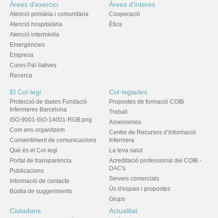
Àrees d'exercici
Àrees d'interès
Atenció primària i comunitària
Cooperació
Atenció hospitalària
Ètica
Atenció intermèdia
Emergències
Empresa
Cures Pal·liatives
Recerca
El Col·legi
Col·legiades
Protecció de dades Fundació
Propostes de formació COIB
Infermeres Barcelona
Treball
ISO-9001-ISO-14001-RGB.png
Assessories
Com ens organitzem
Centre de Recursos d’Informació
Consentiment de comunicacions
Infermera
Què és el Col·legi
La teva salut
Portal de transparència
Acreditació professional del COIB -
DAC's
Publicacions
Serveis comercials
Informació de contacte
Ús d'espais i propostes
Bústia de suggeriments
Grups
Ciutadans
Actualitat