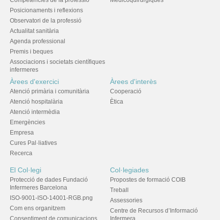
Posicionaments i reflexions
Observatori de la professió
Actualitat sanitària
Agenda professional
Premis i beques
Associacions i societats científiques
infermeres
Àrees d'exercici
Àrees d'interès
Atenció primària i comunitària
Cooperació
Atenció hospitalària
Ètica
Atenció intermèdia
Emergències
Empresa
Cures Pal·liatives
Recerca
El Col·legi
Col·legiades
Protecció de dades Fundació
Propostes de formació COIB
Infermeres Barcelona
Treball
ISO-9001-ISO-14001-RGB.png
Assessories
Com ens organitzem
Centre de Recursos d’Informació
Consentiment de comunicacions
Infermera