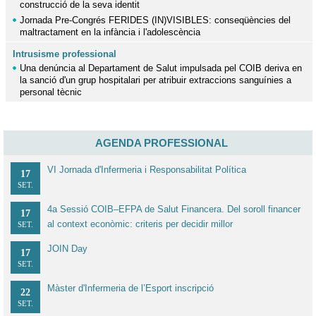
construcció de la seva identit
Jornada Pre-Congrés FERIDES (IN)VISIBLES: conseqüències del
maltractament en la infància i l'adolescència
Intrusisme professional
Una denúncia al Departament de Salut impulsada pel COIB deriva en
la sanció d'un grup hospitalari per atribuir extraccions sanguínies a
personal tècnic
AGENDA PROFESSIONAL
VI Jornada d'Infermeria i Responsabilitat Política
17
SET.
4a Sessió COIB–EFPA de Salut Financera. Del soroll financer
17
al context econòmic: criteris per decidir millor
SET.
JOIN Day
17
SET.
Màster d'Infermeria de l’Esport inscripció
22
SET.