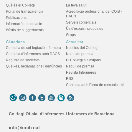
Què és el Col·legi
La teva salut
Portal de transparència
Acreditació professional del COIB -
DAC's
Publicacions
Serveis comercials
Informació de contacte
Ús d'espais i propostes
Bústia de suggeriments
Grups
Ciutadans
Actualitat
Consulta de col·legiació infermera
Notícies del Col·legi
Consulta d'infermeres amb DACS
Notes de premsa
Registre de societats
El Col·legi als mitjans
Queixes, reclamacions i denúncies
Recull de premsa
Revista Infermeres
RSS
Contacta amb l'àrea de comunicació
Col·legi Oficial d'Infermeres i Infermers de Barcelona
info@coib.cat