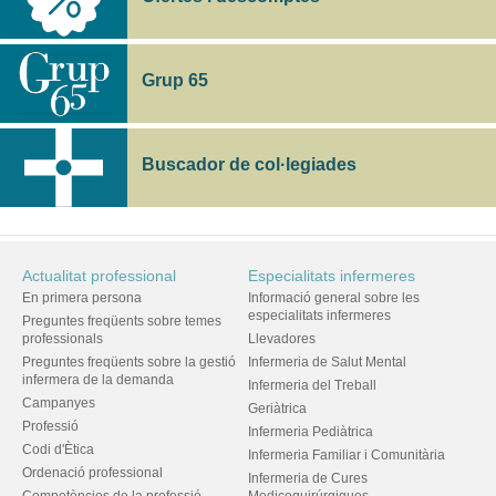
Grup 65
Buscador de col·legiades
Actualitat professional
Especialitats infermeres
En primera persona
Informació general sobre les
especialitats infermeres
Preguntes freqüents sobre temes
professionals
Llevadores
Preguntes freqüents sobre la gestió
Infermeria de Salut Mental
infermera de la demanda
Infermeria del Treball
Campanyes
Geriàtrica
Professió
Infermeria Pediàtrica
Codi d'Ètica
Infermeria Familiar i Comunitària
Ordenació professional
Infermeria de Cures
Competències de la professió
Medicoquirúrgiques