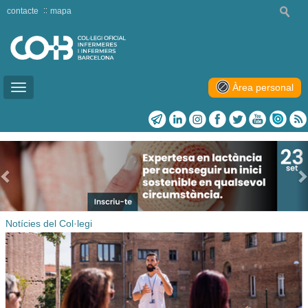
contacte
mapa
Àrea personal
Toggle
navigation
Previous
Notícies del Col·legi