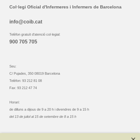
Col·legi Oficial d'Infermeres i Infermers de Barcelona
info@coib.cat
Telèfon gratuït d'atenció col·legial:
900 705 705
Seu:
C/ Pujades, 350 08019 Barcelona
Telèfon: 93 212 81 08
Fax: 93 212 47 74
Horari:
de dilluns a dijous de 9 a 20 h i divendres de 9 a 15 h
del 13 de juliol al 15 de setembre de 8 a 15 h
×