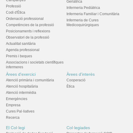
Campanyes
Geriàtrica
Professió
Infermeria Pediàtrica
Codi d'Ètica
Infermeria Familiar i Comunitària
Ordenació professional
Infermeria de Cures
Competències de la professió
Medicoquirúrgiques
Posicionaments i reflexions
Observatori de la professió
Actualitat sanitària
Agenda professional
Premis i beques
Associacions i societats científiques
infermeres
Àrees d'exercici
Àrees d'interès
Atenció primària i comunitària
Cooperació
Atenció hospitalària
Ètica
Atenció intermèdia
Emergències
Empresa
Cures Pal·liatives
Recerca
El Col·legi
Col·legiades