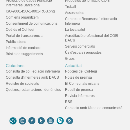
Protecció de dades Fundació
Propostes de formació COIB
Infermeres Barcelona
Treball
ISO-9001-ISO-14001-RGB.png
Assessories
Com ens organitzem
Centre de Recursos d’Informació
Consentiment de comunicacions
Infermera
Què és el Col·legi
La teva salut
Portal de transparència
Acreditació professional del COIB -
DAC's
Publicacions
Serveis comercials
Informació de contacte
Ús d'espais i propostes
Bústia de suggeriments
Grups
Ciutadans
Actualitat
Consulta de col·legiació infermera
Notícies del Col·legi
Consulta d'infermeres amb DACS
Notes de premsa
Registre de societats
El Col·legi als mitjans
Queixes, reclamacions i denúncies
Recull de premsa
Revista Infermeres
RSS
Contacta amb l'àrea de comunicació