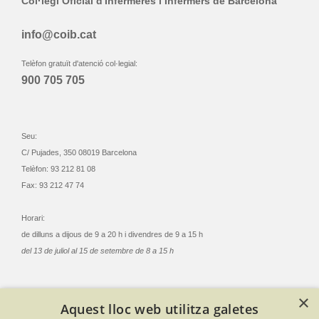
Col·legi Oficial d'Infermeres i Infermers de Barcelona
info@coib.cat
Telèfon gratuït d'atenció col·legial:
900 705 705
Seu:
C/ Pujades, 350 08019 Barcelona
Telèfon: 93 212 81 08
Fax: 93 212 47 74
Horari:
de dilluns a dijous de 9 a 20 h i divendres de 9 a 15 h
del 13 de juliol al 15 de setembre de 8 a 15 h
×
Aquest lloc web utilitza galetes