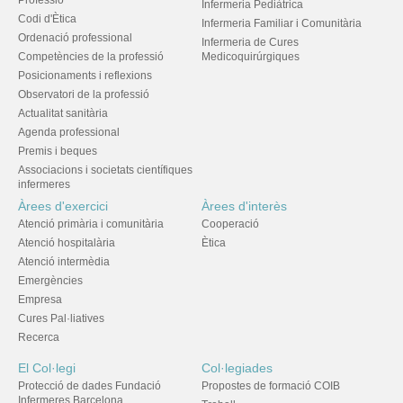
Professió
Infermeria Pediàtrica
Codi d'Ètica
Infermeria Familiar i Comunitària
Ordenació professional
Infermeria de Cures
Competències de la professió
Medicoquirúrgiques
Posicionaments i reflexions
Observatori de la professió
Actualitat sanitària
Agenda professional
Premis i beques
Associacions i societats científiques
infermeres
Àrees d'exercici
Àrees d'interès
Atenció primària i comunitària
Cooperació
Atenció hospitalària
Ètica
Atenció intermèdia
Emergències
Empresa
Cures Pal·liatives
Recerca
El Col·legi
Col·legiades
Protecció de dades Fundació
Propostes de formació COIB
Infermeres Barcelona