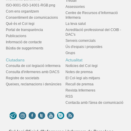
Treball
ISO-9001-ISO-14001-RGB.png
Assessories
Com ens organitzem
Centre de Recursos d’Informació
Consentiment de comunicacions
Infermera
Què és el Col·legi
La teva salut
Portal de transparència
Acreditació professional del COIB -
DAC's
Publicacions
Serveis comercials
Informació de contacte
Ús d'espais i propostes
Bústia de suggeriments
Grups
Ciutadans
Actualitat
Consulta de col·legiació infermera
Notícies del Col·legi
Consulta d'infermeres amb DACS
Notes de premsa
Registre de societats
El Col·legi als mitjans
Queixes, reclamacions i denúncies
Recull de premsa
Revista Infermeres
RSS
Contacta amb l'àrea de comunicació